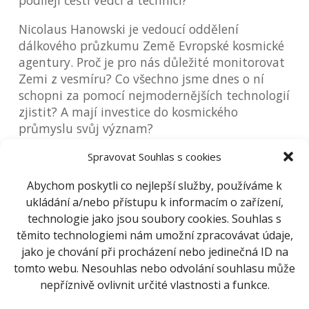
podílejí čeští vědci a technici?
Nicolaus Hanowski je vedoucí oddělení
dálkového průzkumu Země Evropské kosmické
agentury. Proč je pro nás důležité monitorovat
Zemi z vesmíru? Co všechno jsme dnes o ní
schopni za pomocí nejmodernějších technologií
zjistit? A mají investice do kosmického
průmyslu svůj význam?
Nenechejte si ujít příležitost setkat se se
Spravovat Souhlas s cookies
skutečnými hvězdami hvězdné oblohy!
Abychom poskytli co nejlepší služby, používáme k
Vystoupení obou jedinečných odborníků bude
ukládání a/nebo přístupu k informacím o zařízení,
v anglickém jazyce, překlad do češtiny zajištěn.
technologie jako jsou soubory cookies. Souhlas s
Vstupenky na setkání s těmi, kteří hýbou
těmito technologiemi nám umožní zpracovávat údaje,
vesmírem, získáte na
jako je chování při procházení nebo jedinečná ID na
www.hvezdarna.cz/program
.
tomto webu. Nesouhlas nebo odvolání souhlasu může
—
nepříznivě ovlivnit určité vlastnosti a funkce.