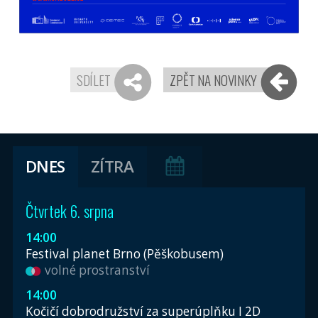
SDÍLET
ZPĚT NA NOVINKY
DNES
ZÍTRA
Čtvrtek 6. srpna
14:00
Festival planet Brno (Pěškobusem)
volné prostranství
14:00
Kočičí dobrodružství za superúplňku I 2D