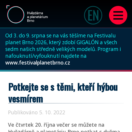
Od 3. do 9. srpna se na vás těšíme na Festivalu
planet Brno 2026, který zdobí GIGALÓN a všech
sedm našich středně velikých modelů. Program i
nafouknutí/vyfouknutí najdete na
www.festivalplanetbrno.cz
Potkejte se s těmi, kteří hýbou
vesmírem
Publikováno 5. 10. 2022
Ve čtvrtek 20. října večer se můžete na
Hvězdárně a planetáriu Brno potkat s dvěma