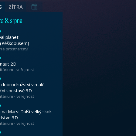
tivalu planet Brno 2026, který zdobí GIGAL
uknutí najdete na
www.festivalplanetbrno
lídka
Pracovníci
Provozní řád