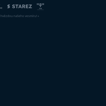
livých formátech:
egativ
F (CMYK)
 (CMYK)
go:
gative
F (CMYK)
 (CMYK)