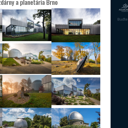
Logo ke stažení v jednot
PNG
|
PNG n
PDF (RGB)
|
PD
AI (RGB)
|
AI
English lo
PNG
|
PNG ne
PDF (RGB)
|
PD
AI (RGB)
|
AI