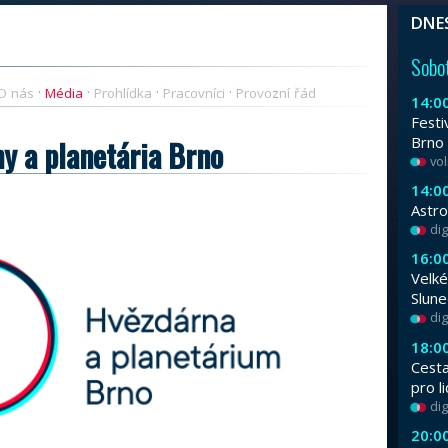
Od 3. do 9. srpna se na vás těšíme na Fes
velikých modelů. Program i nafouknutí/vyfo
MÉDIA
Praktické informace
O nás
Média
Proh