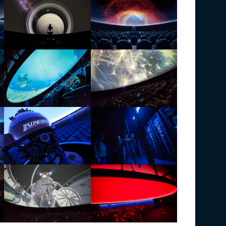
Abychom posk
přístupu k info
Souhlas s těmi
chování při p
nebo odvolání