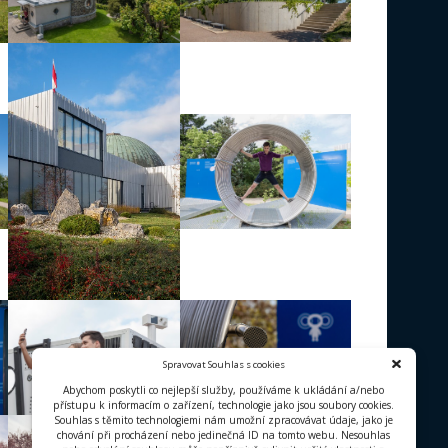
Fotogalerie
Záběry na této stránce podléhají licenc
Zachovejte l
Jako autora uvádějte
Hvězdárn
Pokud na fotografii kliknete, zobrazí
Budova a okolí Hvězdárny a planet