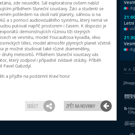
Ve čtvrtek 25. října a v pátek 26. října mají 
prázdniny. Brány Hvězdárny a planetária Brn
běžného programu se zařadilo hned několik
pátek v 10.00 a ve 14.00 to je pohádkový po
v 15.00 prohlídka exploratoria s Příběhem Sl
Pořad Copak děláš Sluníčko? je určen pro dět
nás svítí, zahřívá nás, když nám je zima, a
planet včetně Země. Stačilo přitom málo a m
bylo Sluníčko mladší, chtělo dělat všechno m
rozhodlo, že zkusí malovat obrazy či zaběh
tak jednoduché, jak to na první pohled vypad
že jeho úkolem je svítit na obloze, starat se
hvězdami a kometami. Mírně ztřeštěný pohá
Světnicová a Zdeněk Junák, ilustroval Josef 