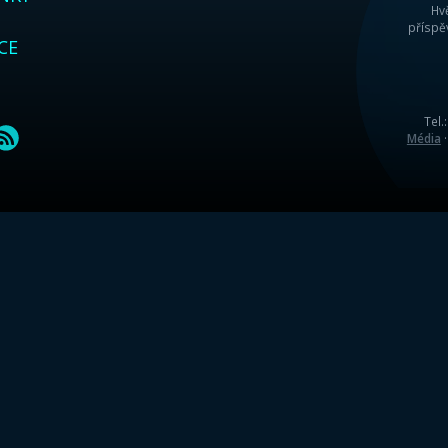
Takže rodiče, vezměte děti a přijďte na pod
SDÍLE