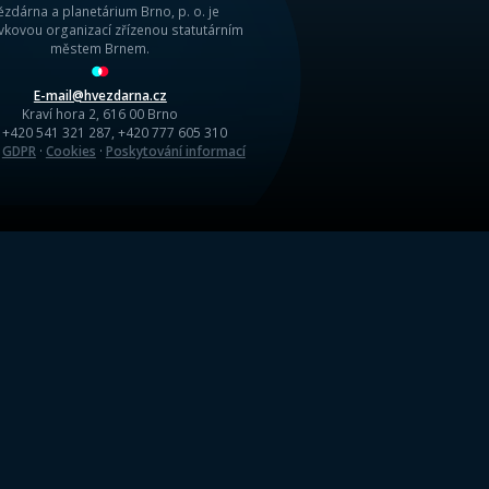
zimní Kraví horu!
T
ZPĚT NA NOVINKY