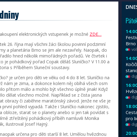
Od 3. do 9. srpna se na vás těšíme na Fes
velikých modelů. Program i nafouknutí/vyfo
Podzimní prázdniny
Publikováno 22. 10. 2012
Rezervace pořadů a zakoupení elektroni