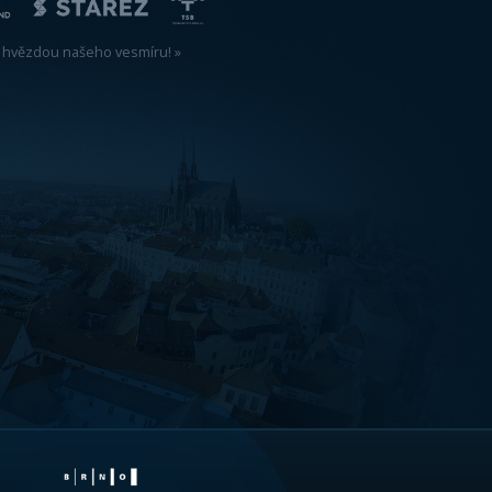
děti starší 8 let. Umělou hvězdnou
e. Sál exploratoria ovšem nabízí
neční soustavy. Žáci a studenti se
kolí naší planety, sáhnou si na
iovizuálního systému, který nemá ve
 prostorem i časem. K dispozici je
ících různou tíži stejných
odel Foucaultova kyvadla, vlivu
model atmosfér plynných planet včetně
at také různé zkameněliny,
Příběhem Sluneční soustavy vás
 případné zvídavé otázky. Příběh