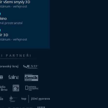
všichni žáci školou povinní podzimní
o se jim ale nezavřely. Naopak, do
 mimořádných pořadů. Ve čtvrtek i
řad Copak děláš Sluníčko? V 11.00 a
uneční soustavy.
i ve věku od 4 do 8 let. Sluníčko na
 dokonce kolem něj obíhá všech osm
ohlo být všechno úplně jinak! Když
ožné. Například se z čista jasna
ne maratónský závod. Jenže ne vše je
á. Takže i Sluníčko nakonec zjistilo,
 o planety anebo si jen tak povídat s
dkový příběh namluvili Monika
Hajný.