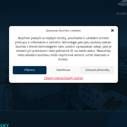
Prohlídka exploratoria je naopak určena pro 
oblohu, na rozdíl od planetária, zde neuvidít
unikátní procházku fascinujícím příběhem Slu
během ní seznámí s moderním pohledem na o
meteorit starý 1 milion roků a s pomocí aud
střední Evropě obdoby, budou putovat napříč
také série mechanických exponátů demonstruj
předmětů na různých tělesech ve vesmíru, m
odstředivé síly na tvary kosmických těles, 
vodního “tornáda”. Z blízka je možné studov
meteorická skla či vzácné druhy meteoritů. 
provede zkušený moderátor, který zodpoví i
Sluneční soustavy připravil Pavel Gabzdyl.