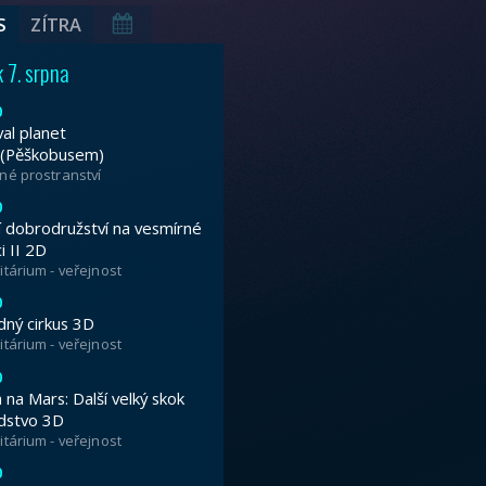
tivalu planet Brno 2026, který zdobí GIGAL
uknutí najdete na
www.festivalplanetbrno
ckých vstupenek je možné
ZDE…