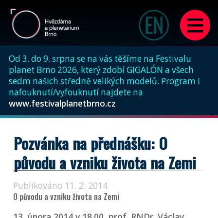
Od 3. do 9. srpna se na vás těšíme na Festivalu
planet Brno 2026, který zdobí GIGALÓN a všech
sedm našich středně velikých modelů. Program i
nafouknutí/vyfouknutí najdete na
www.festivalplanetbrno.cz
Pozvánka na přednášku: O
původu a vzniku života na Zemi
Publikováno 11. 2. 2014
O původu a vzniku života na Zemi
13. února 2014 v 18.00, prof. RNDr. Václav