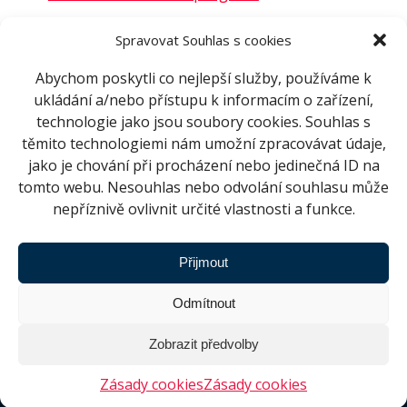
Těšíme se na vaši návštěvu!
Spravovat Souhlas s cookies
—
Abychom poskytli co nejlepší služby, používáme k
ukládání a/nebo přístupu k informacím o zařízení,
technologie jako jsou soubory cookies. Souhlas s
těmito technologiemi nám umožní zpracovávat údaje,
jako je chování při procházení nebo jedinečná ID na
SDÍLET
ZPĚT NA NOVINKY
tomto webu. Nesouhlas nebo odvolání souhlasu může
nepříznivě ovlivnit určité vlastnosti a funkce.
Přijmout
DNES
ZÍTRA
Odmítnout
Pátek 7. srpna
Zobrazit předvolby
14:00
Zásady cookies
Zásady cookies
Festival planet Brno (Pěškobusem)