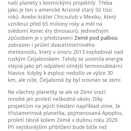
naší planety s kosmickými projektily. Třeba
jako je ten v americké Arizoně starý 50 tisíc
roků. Anebo kráter Chicxulub v Mexiku, který
vzniknul před 65 miliony roky a měl na
svědomí konec éry dinosaurů. Jedinečným
způsobem je v představení
Země pod palbou
zobrazen i průlet dvacetimetrového
meteoroidu, který v únoru 2013 explodoval nad
ruským Čeljabinskem. Tehdy se uvolnila energie
stejná jako při odpálení silnější termonukleární
hlavice. Kdyby k explozi nedošlo ve výšce 30
km, ale níže, Čeljabinsk by byl srovnán se zemí.
Ne všechny planetky se ale se Zemí srazí;
mnohé jen proletí neškodně okolo. Díky
projektům na jejich hledání například víme, že
třistametrová planetka, pojmenovaná Apophis,
proletí těsně kolem Země v dubnu roku 2029.
Při nejtěsnějším přiblížení bude blíže než