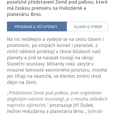
poselství představení Země pod palbou, které
má českou premiéru na Hvězdárně a
planetáriu Brno.
Na nic nečekejte a vydejte se na cestu časem i
prostorem, po stopách komet i planetek, z
nichž některé prolétají v těsné blízkosti naší
planety a jiné se naopak toulají na okraji
Sluneční soustavy. Miliardy roků ukryté v
mrazivé temnotě vesmírného prostoru, mnohé
jen číhají na okamžik, ve kterém změní chod
dějin na Zemi.
„Představení Země pod palbou, pod originálním
anglickým názvem Incoming!, je v mnoha ohledech
naprosto výjimečné,“
prozrazuje Jiří Dušek,
ředitel Hvězdárny a planetária Brno.
„Vyhrálo