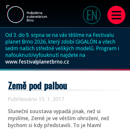
Od 3. do 9. srpna se na vás těšíme na Festivalu
planet Brno 2026, který zdobí GIGALÓN a všech
sedm našich středně velikých modelů. Program i
nafouknutí/vyfouknutí najdete na
www.festivalplanetbrno.cz
Země pod palbou
Publikováno 15. 1. 2017
Sluneční soustava vypadá jinak, než si
myslíme, Země je ve větším ohrožení, než
bychom si kdy představili. To je hlavní