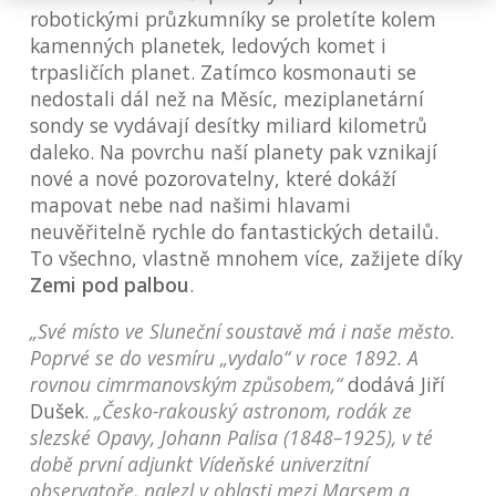
robotickými průzkumníky se proletíte kolem
kamenných planetek, ledových komet i
trpasličích planet. Zatímco kosmonauti se
nedostali dál než na Měsíc, meziplanetární
sondy se vydávají desítky miliard kilometrů
daleko. Na povrchu naší planety pak vznikají
nové a nové pozorovatelny, které dokáží
mapovat nebe nad našimi hlavami
neuvěřitelně rychle do fantastických detailů.
To všechno, vlastně mnohem více, zažijete díky
Zemi pod palbou
.
„Své místo ve Sluneční soustavě má i naše město.
Poprvé se do vesmíru „vydalo“ v roce 1892. A
rovnou cimrmanovským způsobem,“
dodává Jiří
Dušek.
„Česko-rakouský astronom, rodák ze
slezské Opavy, Johann Palisa (1848–1925), v té
době první adjunkt Vídeňské univerzitní
observatoře, nalezl v oblasti mezi Marsem a