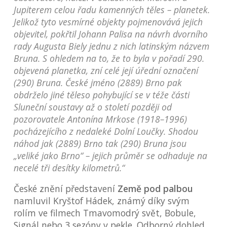
Jupiterem celou řadu kamenných těles – planetek.
Jelikož tyto vesmírné objekty pojmenovává jejich
objevitel, pokřtil Johann Palisa na návrh dvorního
rady Augusta Biely jednu z nich latinským názvem
Bruna. S ohledem na to, že to byla v pořadí 290.
objevená planetka, zní celé její úřední označení
(290) Bruna. České jméno (2889) Brno pak
obdrželo jiné těleso pohybující se v téže části
Sluneční soustavy až o století později od
pozorovatele Antonína Mrkose (1918–1996)
pocházejícího z nedaleké Dolní Loučky. Shodou
náhod jak (2889) Brno tak (290) Bruna jsou
„veliké jako Brno“ – jejich průměr se odhaduje na
necelé tři desítky kilometrů.“
České znění představení
Země pod palbou
namluvil Kryštof Hádek, známý díky svým
rolím ve filmech Tmavomodrý svět, Bobule,
Signál nebo 3 sezóny v pekle. Odborný dohled