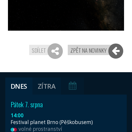
SDÍLET
ZPĚT NA NOVINKY
DNES
ZÍTRA
Pátek 7. srpna
14:00
Festival planet Brno (Pěškobusem)
volné prostranství