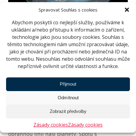
Spravovat Souhlas s cookies
Abychom poskytli co nejlepší služby, používáme k
„Pochopení, jakou hrozbou pro nás mohou být
ukládání a/nebo přístupu k informacím o zařízení,
planetky a komety, je důležité pro budoucnost
technologie jako jsou soubory cookies. Souhlas s
života na naší planetě. Tyto objekty ale vypovídají
těmito technologiemi nám umožní zpracovávat údaje,
také o minulosti Sluneční soustavy. Kolem
jako je chování při procházení nebo jedinečná ID na
mateřské hvězdy se toulají již čtyři miliardy roků. A
tomto webu. Nesouhlas nebo odvolání souhlasu může
mnohokrát ovlivnily dění na Zemi,“
říká Ryan
nepříznivě ovlivnit určité vlastnosti a funkce.
Wyatt, ředitel Morrison Planetarium a oddělní
Science Visualisations California Academy
ofSciences.
„Prostřednictvím nejmodernějších
Přijmout
vědeckých vizualizací a díky projekci digitálního
Odmítnout
planetária můžeme nejnovější objevy sdílet s
návštěvníky tím nejúžasnějším způsobem.“
Zobrazit předvolby
Jako diváci představení
Země pod palbou
se
Zásady cookies
Zásady cookies
seznámíte s projekty, které tvoří první
obrannou linii naší planety. Spolu s