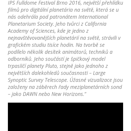
IPS Fulldome Festival Brno 2016, největší přehlídku
filmů pro digitální planetária na světě, která se u
nás odehrála pod patronátem International
Planetarium Society. Jeho tvůrci z California
Academy of Sciences, kde je jedno z
nejnavštěvovanějších planetárií na světě, strávili v
grafickém studiu tisíce hodin. Na tvorbě se
podílelo několik desítek animátorů, techniků a
odborníků. Jeho součástí je špičkový model
trpasličí planety Pluto, stejně jako jednoho z
největších dalekohledů současnosti – Large
Synoptic Survey Telescope. Úžasné vizualizace jsou
založeny na záběrech řady meziplanetárních sond
– jako DAWN nebo New Horizons.“