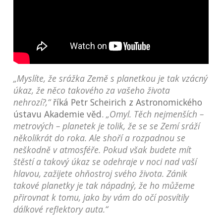
„Myslíte, že srážka Země s planetkou je tak vzácný
úkaz, že něco takového za vašeho života
nehrozí?,“
říká Petr Scheirich z Astronomického
ústavu Akademie věd.
„Omyl. Těch nejmenších –
metrových – planetek je tolik, že se se Zemí sráží
několikrát do roka. Ale shoří a rozpadnou se
neškodně v atmosféře. Pokud však budete mít
štěstí a takový úkaz se odehraje v noci nad vaší
hlavou, zažijete ohňostroj svého života. Zánik
takové planetky je tak nápadný, že ho můžeme
přirovnat k tomu, jako by vám do očí posvítily
dálkové reflektory auta.“