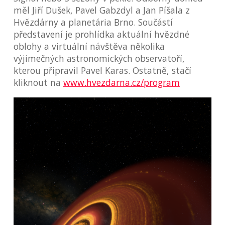
měl Jiří Dušek, Pavel Gabzdyl a Jan Píšala z
Hvězdárny a planetária Brno. Součástí
představení je prohlídka aktuální hvězdné
oblohy a virtuální návštěva několika
výjimečných astronomických observatoří,
kterou připravil Pavel Karas. Ostatně, stačí
kliknout na
www.hvezdarna.cz/program