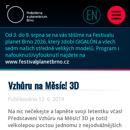
Od 3. do 9. srpna se na vás těšíme na Festivalu
planet Brno 2026, který zdobí GIGALÓN a všech
sedm našich středně velikých modelů. Program i
nafouknutí/vyfouknutí najdete na
www.festivalplanetbrno.cz
Vzhůru na Měsíc! 3D
Publikováno 12. 6. 2019
Na nic nečekejte a lapněte svoji letentku včas!
Představení Vzhůru na Měsíc! 3D je totiž
velkolepou poctou jednomu z nejodvážnějších