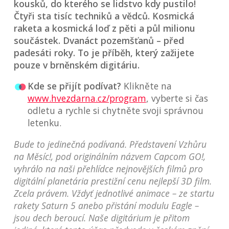
kousků, do kterého se lidstvo kdy pustilo!
Čtyři sta tisíc techniků a vědců. Kosmická
raketa a kosmická loď z pěti a půl milionu
součástek. Dvanáct pozemšťanů – před
padesáti roky. To je příběh, který zažijete
pouze v brněnském digitáriu.
Kde se přijít podívat?
Klikněte na
www.hvezdarna.cz/program
, vyberte si čas
odletu a rychle si chytněte svoji správnou
letenku.
Bude to jedinečná podívaná. Představení Vzhůru
na Měsíc!, pod originálním názvem Capcom GO!,
vyhrálo na naši přehlídce nejnovějších filmů pro
digitální planetária prestižní cenu nejlepší 3D film.
Zcela právem. Vždyť jednotlivé animace – ze startu
rakety Saturn 5 anebo přistání modulu Eagle –
jsou dech beroucí. Naše digitárium je přitom