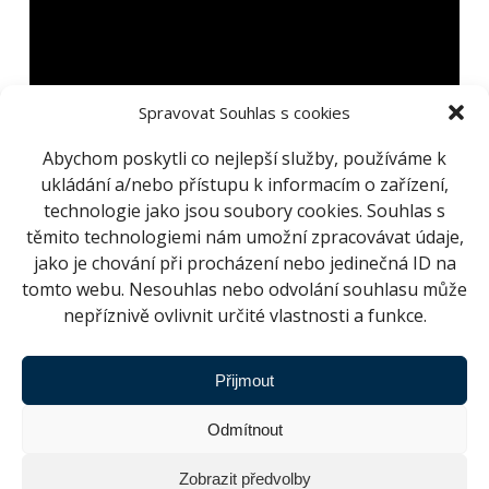
Spravovat Souhlas s cookies
Abychom poskytli co nejlepší služby, používáme k
ukládání a/nebo přístupu k informacím o zařízení,
technologie jako jsou soubory cookies. Souhlas s
Podívejte se na trailer
Vzhůru na Měsíc! 3D
těmito technologiemi nám umožní zpracovávat údaje,
jako je chování při procházení nebo jedinečná ID na
Program Apollo podpořil rozvoj a integraci řady
tomto webu. Nesouhlas nebo odvolání souhlasu může
technologií do našich každodenních životů. V
nepříznivě ovlivnit určité vlastnosti a funkce.
60. letech 20. století měly nejmenší počítače
velikost místností, kvůli přistání na Měsíci však
Přijmout
vznikl aparát, který jako jeden z prvních využil
v civilním, nevojenském světě integrované
Odmítnout
obvody. Mezi novinky spojované s měsíčním
projektem patří žáruvzdorné materiály, sušení
Zobrazit předvolby