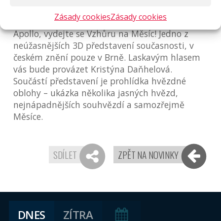
vymrazováním a mnohé další.
Zásady cookies
Zásady cookies
Přijďte do digitária, prožijte příběh projektu
Apollo, vydejte se Vzhůru na Měsíc! Jedno z
neúžasnějších 3D představení současnosti, v
českém znění pouze v Brně. Laskavým hlasem
vás bude provázet Kristýna Daňhelová.
Součástí představení je prohlídka hvězdné
oblohy – ukázka několika jasných hvězd,
nejnápadnějších souhvězdí a samozřejmě
Měsíce.
SDÍLET
ZPĚT NA NOVINKY
DNES
ZÍTRA