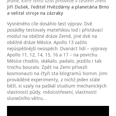
jediné, které tento úžas předvede v českém znění.
Jiří Dušek, ředitel Hvězdárny a planetária Brno
a velitel stroje na zázraky
Vysněného cíle dosáhlo šest výprav. Dvě
posádky testovaly mateřskou loď i přistávací
modul na oběžné dráze Země, jiné dvě na
oběžné dráze Měsíce. Apollo 13 zažilo
nejúspěšnější neúspěch. Dvanáct lidí – výpravy
Apollo 11, 12, 14, 15, 16 a 17 – na povrchu
Měsíce chodilo, skákalo, padalo, jezdilo i tak
trochu bouralo. Zpět na Zemi přivezli
kosmonauti na čtyři sta kilogramů hornin. Jimi
prováděné experimenty, z nichž jeden stále
běží, si vzaly na paškál studium mechanických
vlastností půdy, měsícotřesení, vlastností
slunečního větru…