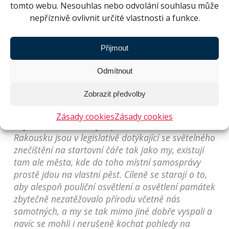
tomto webu. Nesouhlas nebo odvolání souhlasu může
nepříznivě ovlivnit určité vlastnosti a funkce.
Přijmout
Pracovníci Hvězdárny a planetária Brno se také
spojili s Keplerovou hvězdárnou v Linci, aby
Odmítnout
společně natočili krátký snímek o tom, proč
nám přemíra světla škodí.
„Protože jsme chtěli
Zobrazit předvolby
zachytit co nejtemnější oblohu, vydali jsme se
několikrát do rakouských hor,”
dodává Lucie
Zásady cookies
Zásady cookies
Fojtová z Hvězdárny a planetária Brno.
„I v
Rakousku jsou v legislativě dotýkající se světelného
znečištění na startovní čáře tak jako my, existují
tam ale města, kde do toho místní samosprávy
prostě jdou na vlastní pěst. Cíleně se starají o to,
aby alespoň pouliční osvětlení a osvětlení památek
zbytečně nezatěžovalo přírodu včetně nás
samotných, a my se tak mimo jiné dobře vyspali a
navíc se mohli i nerušeně kochat pohledy na