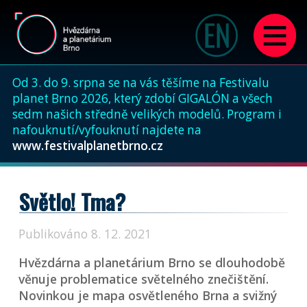
Od 3. do 9. srpna se na vás těšíme na Festivalu
planet Brno 2026, který zdobí GIGALÓN a všech
sedm našich středně velikých modelů. Program i
nafouknutí/vyfouknutí najdete na
www.festivalplanetbrno.cz
Světlo! Tma?
Publikováno 8. 12. 2021
Hvězdárna a planetárium Brno se dlouhodobě
věnuje problematice světelného znečištění.
Novinkou je mapa osvětleného Brna a svižný