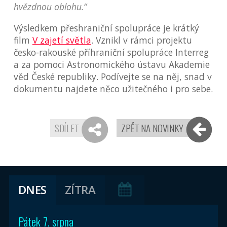
hvězdnou oblohu.“
Výsledkem přeshraniční spolupráce je krátký
film
V zajetí světla
. Vznikl v rámci projektu
česko-rakouské příhraniční spolupráce Interreg
a za pomoci Astronomického ústavu Akademie
věd České republiky. Podívejte se na něj, snad v
dokumentu najdete něco užitečného i pro sebe.
SDÍLET
ZPĚT NA NOVINKY
DNES
ZÍTRA
Pátek 7. srpna