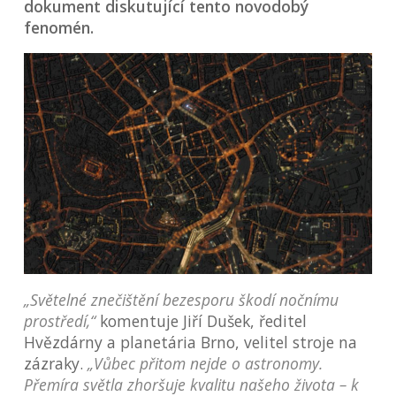
dokument diskutující tento novodobý
fenomén.
„Světelné znečištění bezesporu škodí nočnímu
prostředí,“
komentuje Jiří Dušek, ředitel
Hvězdárny a planetária Brno, velitel stroje na
zázraky.
„Vůbec přitom nejde o astronomy.
Přemíra světla zhoršuje kvalitu našeho života – k