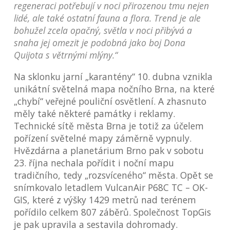
regeneraci potřebují v noci přirozenou tmu nejen
lidé, ale také ostatní fauna a flora. Trend je ale
bohužel zcela opačný, světla v noci přibývá a
snaha jej omezit je podobná jako boj Dona
Quijota s větrnými mlýny.“
Na sklonku jarní „karantény“ 10. dubna vznikla
unikátní světelná mapa nočního Brna, na které
„chybí“ veřejné pouliční osvětlení. A zhasnuto
měly také některé památky i reklamy.
Technické sítě města Brna je totiž za účelem
pořízení světelné mapy záměrně vypnuly.
Hvězdárna a planetárium Brno pak v sobotu
23. října nechala pořídit i noční mapu
tradičního, tedy „rozsvíceného“ města. Opět se
snímkovalo letadlem VulcanAir P68C TC – OK-
GIS, které z výšky 1429 metrů nad terénem
pořídilo celkem 807 záběrů. Společnost TopGis
je pak upravila a sestavila dohromady.