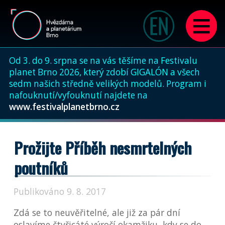
Od 3. do 9. srpna se na vás těšíme na Festivalu
planet Brno 2026, který zdobí GIGALÓN a všech
sedm našich středně velikých modelů. Program i
nafouknutí/vyfouknutí najdete na
www.festivalplanetbrno.cz
Prožijte Příběh nesmrtelných
poutníků
Publikováno 9. 8. 2017
Zdá se to neuvěřitelné, ale již za pár dní
oslavíme čtyřicáté výročí okamžiku, kdy se do