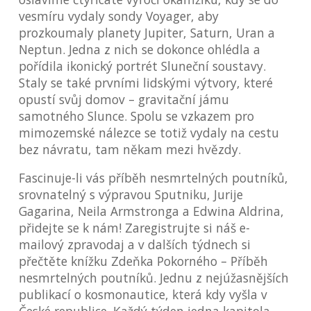
vesmíru vydaly sondy Voyager, aby
prozkoumaly planety Jupiter, Saturn, Uran a
Neptun. Jedna z nich se dokonce ohlédla a
pořídila ikonický portrét Sluneční soustavy.
Staly se také prvními lidskými výtvory, které
opustí svůj domov – gravitační jámu
samotného Slunce. Spolu se vzkazem pro
mimozemské nálezce se totiž vydaly na cestu
bez návratu, tam někam mezi hvězdy.
Fascinuje-li vás příběh nesmrtelných poutníků,
srovnatelný s výpravou Sputniku, Jurije
Gagarina, Neila Armstronga a Edwina Aldrina,
přidejte se k nám! Zaregistrujte si náš e-
mailový zpravodaj a v dalších týdnech si
přečtěte knížku Zdeňka Pokorného – Příběh
nesmrtelných poutníků. Jednu z nejúžasnějších
publikací o kosmonautice, která kdy vyšla v