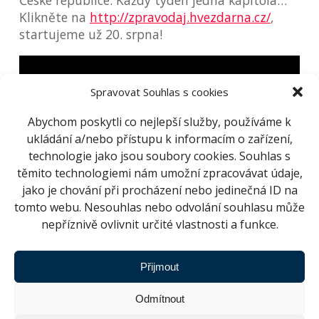
České republice. Každý týden jedna kapitola…
Klikněte na
http://zpravodaj.hvezdarna.cz/
,
startujeme už 20. srpna!
Spravovat Souhlas s cookies
Abychom poskytli co nejlepší služby, používáme k
ukládání a/nebo přístupu k informacím o zařízení,
technologie jako jsou soubory cookies. Souhlas s
těmito technologiemi nám umožní zpracovávat údaje,
jako je chování při procházení nebo jedinečná ID na
tomto webu. Nesouhlas nebo odvolání souhlasu může
nepříznivě ovlivnit určité vlastnosti a funkce.
SDÍLET
ZPĚT NA NOVINKY
Přijmout
Odmítnout