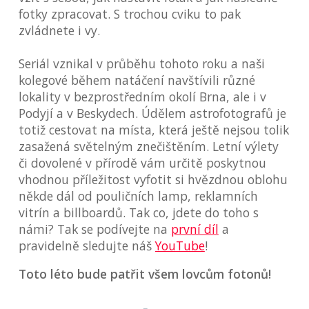
fotky zpracovat. S trochou cviku to pak
zvládnete i vy.
Seriál vznikal v průběhu tohoto roku a naši
kolegové během natáčení navštívili různé
lokality v bezprostředním okolí Brna, ale i v
Podyjí a v Beskydech. Údělem astrofotografů je
totiž cestovat na místa, která ještě nejsou tolik
zasažená světelným znečištěním. Letní výlety
či dovolené v přírodě vám určitě poskytnou
vhodnou příležitost vyfotit si hvězdnou oblohu
někde dál od pouličních lamp, reklamních
vitrín a billboardů. Tak co, jdete do toho s
námi? Tak se podívejte na
první díl
a
pravidelně sledujte náš
YouTube
!
Toto léto bude patřit všem lovcům fotonů!