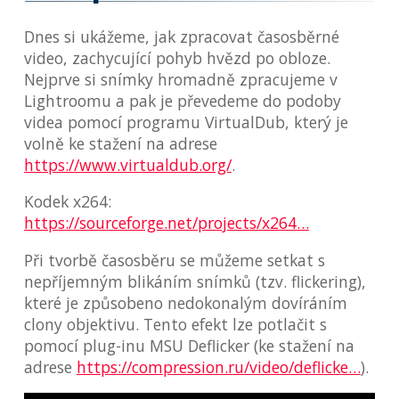
Dnes si ukážeme, jak zpracovat časosběrné
video, zachycující pohyb hvězd po obloze.
Nejprve si snímky hromadně zpracujeme v
Lightroomu a pak je převedeme do podoby
videa pomocí programu VirtualDub, který je
volně ke stažení na adrese
https://www.virtualdub.org/
.
Kodek x264:
https://sourceforge.net/projects/x264…
Při tvorbě časosběru se můžeme setkat s
nepříjemným blikáním snímků (tzv. flickering),
které je způsobeno nedokonalým dovíráním
clony objektivu. Tento efekt lze potlačit s
pomocí plug-inu MSU Deflicker (ke stažení na
adrese
https://compression.ru/video/deflicke…
).