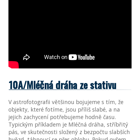
10A/Mléčná dráha ze stativu
V astrofotografii většinou bojujeme s tím, že
objekty, které fotíme, jsou příliš slabé, a na
jejich zachycení potřebujeme hodně času.
Typickým příkladem je Mléčná dráha, stříbřitý
pás, ve skutečnosti složený z bezpočtu slabších
hvězd, táhnoucí se přes oblohu. Pokud ovšem