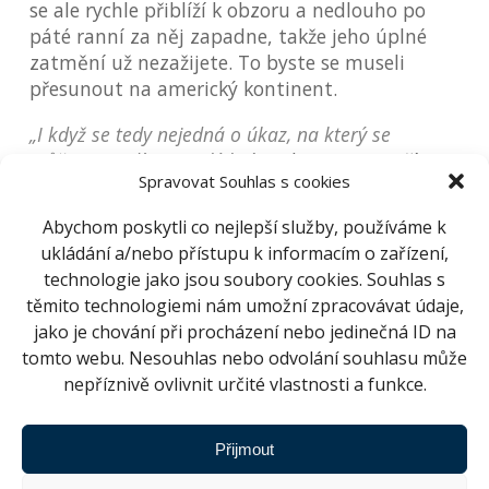
se ale rychle přiblíží k obzoru a nedlouho po
páté ranní za něj zapadne, takže jeho úplné
zatmění už nezažijete. To byste se museli
přesunout na americký kontinent.
„I když se tedy nejedná o úkaz, na který se
můžeme podívat v celé kráse,“
komentuje Jiří
Spravovat Souhlas s cookies
Dušek, ředitel Hvězdárny a planetária Brno,
velitel stroje na zázraky,
„rozhodně bychom jej
Abychom poskytli co nejlepší služby, používáme k
neměli ignorovat. Následující roky totiž budou na
ukládání a/nebo přístupu k informacím o zařízení,
podobné události chudé, nejbližší úplné zatmění
technologie jako jsou soubory cookies. Souhlas s
Měsíce proběhne až v září 2025. Nebeským
těmito technologiemi nám umožní zpracovávat údaje,
doprovodem květnového zatmění navíc bude
jako je chování při procházení nebo jedinečná ID na
čtveřice nápadných planet: Saturn, Mars, Jupiter a
tomto webu. Nesouhlas nebo odvolání souhlasu může
Venuše.“
nepříznivě ovlivnit určité vlastnosti a funkce.
Samozřejmě, že za příznivého počasí
Hvězdárna a planetárium Brno nabídne od 4
Přijmout
hodin ráno až do svítání komentované