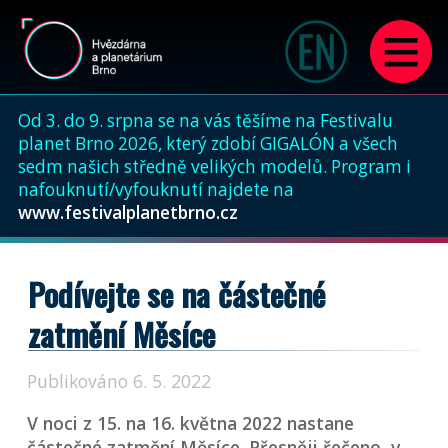
Od 3. do 9. srpna se na vás těšíme na Festivalu
planet Brno 2026, který zdobí GIGALÓN a všech
sedm našich středně velikých modelů. Program i
nafouknutí/vyfouknutí najdete na
www.festivalplanetbrno.cz
Podívejte se na částečné
zatmění Měsíce
Publikováno 6. 5. 2022
V noci z 15. na 16. května 2022 nastane
částečné zatmění Měsíce. Přesněji řečeno, v