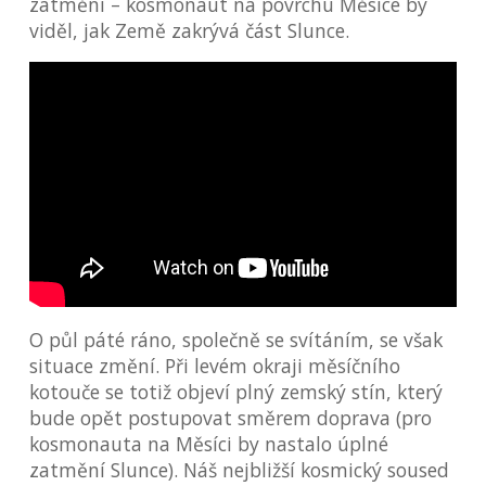
zatmění – kosmonaut na povrchu Měsíce by
viděl, jak Země zakrývá část Slunce.
O půl páté ráno, společně se svítáním, se však
situace změní. Při levém okraji měsíčního
kotouče se totiž objeví plný zemský stín, který
bude opět postupovat směrem doprava (pro
kosmonauta na Měsíci by nastalo úplné
zatmění Slunce). Náš nejbližší kosmický soused