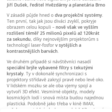
Jiří Dušek, ředitel Hvězdárny a planetária Brno
V zásadě půjde hned o
dva projekční systémy
.
Ten první, tak jak jsou diváci zvyklí, pokryje
obrazem celou kopuli –
nově však ve vyšším
rozlišení téměř 25 milionů pixelů až 120krát
za sekundu
, díky nejnovějším projektorům s
technologií laser-fosfor
v sytějších a
kontrastnějších barvách
.
Ve druhém případě si návštěvníci nasadí
speciální brýle vybavené filtry s tekutými
krystaly
. Ty v dokonalé synchronizaci s
projektory střídavě zakryjí pravé nebo levé oko.
V lidském mozku se ale oba vjemy spojí a
vytvoří 3D efekt. Vesmírné objekty, modely
kosmických lodí i snová místa budou najednou
plastická. Podobně jako třeba v kině IMAX,
avšak na projekční plochu v podobě 17metrové