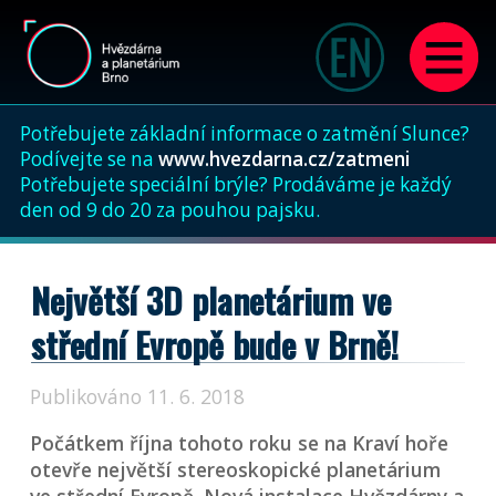
Potřebujete základní informace o zatmění Slunce?
Podívejte se na
www.hvezdarna.cz/zatmeni
Potřebujete speciální brýle? Prodáváme je každý
den od 9 do 20 za pouhou pajsku.
Největší 3D planetárium ve
střední Evropě bude v Brně!
Publikováno 11. 6. 2018
Počátkem října tohoto roku se na Kraví hoře
otevře největší stereoskopické planetárium
ve střední Evropě. Nová instalace Hvězdárny a