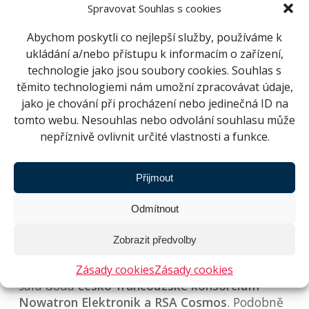
polokoule.
Spravovat Souhlas s cookies
Abychom poskytli co nejlepší služby, používáme k
Že půjde o jedinečné technické řešení,
ukládání a/nebo přístupu k informacím o zařízení,
naznačují i následující čísla:
technologie jako jsou soubory cookies. Souhlas s
zářivý výkon projektorů: až 54 000 ANSI
těmito technologiemi nám umožní zpracovávat údaje,
jako je chování při procházení nebo jedinečná ID na
model naší Galaxie: volumetrický model s
tomto webu. Nesouhlas nebo odvolání souhlasu může
prachem a plynem obsahující více než 159
nepříznivě ovlivnit určité vlastnosti a funkce.
miliardd hvězd a 40 000 otevřených
hvězdokup
spotřeba energie aktivního systému: až 24
Přijmout
000 W
Odmítnout
výkon klimatizace serverovny: 14 kW
počet počítačů: 11 aktivních a 4 záložní
Zobrazit předvolby
Audiovizuální instalaci na míru brněnskému
Zásady cookies
Zásady cookies
sálu dodá
česko-francouzské konsorcium
Nowatron Elektronik a RSA Cosmos
. Podobně