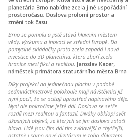
planetária Brno nabídne zcela jiné uspořádání
prostoročasu. Doslova prolomí prostor a
změní tok času.
Brno se pomalu a jistě stává hlavním městem
vědy, výzkumu a inovací ve střední Evropě. Do
pomyslné skládačky proto zcela zapadá i nová
investice do 3D planetária, která zboří zcela
hranice mezi fikcí a realitou.
Jaroslav Kacer,
náměstek primátora statutárního města Brna
Díky projekci na jedinečnou plochu v podobě
sedmnáctimetrové polokoule mají návštěvníci již
nyní pocit, že se ocitají uprostřed napínavého děje.
Nyní ale pokročíme ještě dál. Doslova se setře
rozdíl mezi realitou a fantazií. Diváky obklopí svět
úžasných objevů, ze kterých se jim doslova zatočí
hlava. Lidé jsou čím dál tím zvídavější a chytřejší,
ostatně i samo nové digitárum je toho důkazem.