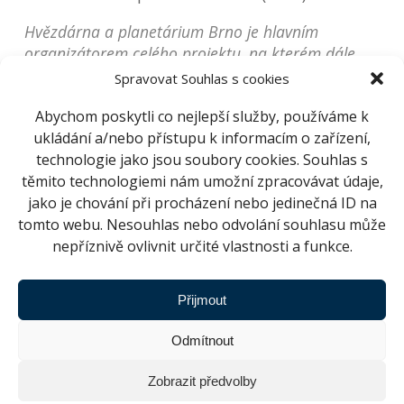
Hvězdárna a planetárium Brno je hlavním
organizátorem celého projektu, na kterém dále
spolupracují tyto organizace: Technické muzeum v
Spravovat Souhlas s cookies
Brně, VISUALOVE, Sportovně-rekreační areál Kraví
Abychom poskytli co nejlepší služby, používáme k
hora, SNIP&Co., Dopravní podnik města Brna,
ukládání a/nebo přístupu k informacím o zařízení,
Městská policie Brno, městská část Brno-střed,
technologie jako jsou soubory cookies. Souhlas s
magistrát města Brna, HitRadio City Brno, Deník.
těmito technologiemi nám umožní zpracovávat údaje,
Součást projektu Jihomoravský kraj fandí vědě.
jako je chování při procházení nebo jedinečná ID na
tomto webu. Nesouhlas nebo odvolání souhlasu může
nepříznivě ovlivnit určité vlastnosti a funkce.
SDÍLET
ZPĚT NA NOVINKY
Přijmout
Odmítnout
DNES
ZÍTRA
Zobrazit předvolby