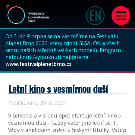
Od 3. do 9. srpna se na vás těšíme na Festivalu
planet Brno 2026, který zdobí GIGALÓN a všech
sedm našich středně velikých modelů. Program i
nafouknutí/vyfouknutí najdete na
www.festivalplanetbrno.cz
Letní kino s vesmírnou duší
Publikováno 29. 6. 2021
V červenci a v srpnu opět startuje letní kino s
vesmírnou duší – každý večer jiné letní sci-fi.
Vždy v anglickém znění s českými titulky. Vstup