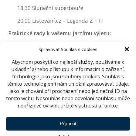
18.30 Sluneční superbouře
20.00 Listování.cz – Legenda Z + H
Praktické rady k vašemu jarnímu výletu:
Na výlet se můžete vydat v sobotu 19.
Spravovat Souhlas s cookies
března, odcházíme ve 13.00, 14.00, 15.00,
16:00 a v 17.00
Abychom poskytli co nejlepší služby, používáme k
ukládání a/nebo přístupu k informacím o zařízení,
Výlet je vhodný pro všechny věkové
technologie jako jsou soubory cookies. Souhlas s
kategorie.
těmito technologiemi nám umožní zpracovávat údaje,
Výletní jízdenka stojí 50 Kč
.
jako je chování při procházení nebo jedinečná ID na
Na jednotlivé výlety může vyrazit jen 40
tomto webu. Nesouhlas nebo odvolání souhlasu může
průzkumníků, proto doporučujeme koupit
nepříznivě ovlivnit určité vlastnosti a funkce.
si jízdenku dopředu v našem
rezervačním
systému
.
Přijmout
Po celou dobu bude připraven doprovodný