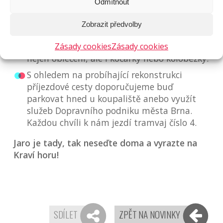
program pro děti.
Odmítnout
K dispozici jsou automaty s teplými nápoji i
Zobrazit předvolby
drobným občerstvením.
V naší šatně vám rádi a zdarma uschováme
Zásady cookies
Zásady cookies
nejen oblečení, ale i kočárky nebo koloběžky.
S ohledem na probíhající rekonstrukci
příjezdové cesty doporučujeme buď
parkovat hned u koupaliště anebo využít
služeb Dopravního podniku města Brna.
Každou chvíli k nám jezdí tramvaj číslo 4.
Jaro je tady, tak neseďte doma a vyrazte na
Kraví horu!
SDÍLET
ZPĚT NA NOVINKY