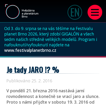
Od 3. do 9. srpna se na vás těšíme na Festivalu
planet Brno 2026, který zdobí GIGALÓN a všech
sedm našich středně velikých modelů. Program i
nafouknutí/vyfouknutí najdete na
www.festivalplanetbrno.cz
Je tady JARO !? %
Publikováno 25. 2. 2016
V pondělí 21. března 2016 nastává jarní
rovnodennost a konečně se vrací jaro a slunce.
Proto s námi přijďte v sobotu 19. 3. 2016 od