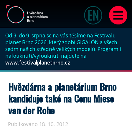
Od 3. do 9. srpna se na vás těšíme na Festivalu
planet Brno 2026, který zdobí GIGALÓN a všech
sedm našich středně velikých modelů. Program i
nafouknutí/vyfouknutí najdete na
www.festivalplanetbrno.cz
Hvězdárna a planetárium Brno
kandiduje také na Cenu Miese
van der Rohe
Publikováno 18. 10. 2012