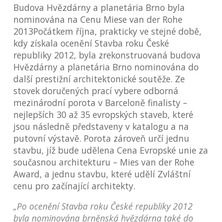
Budova Hvězdárny a planetária Brno byla
nominována na Cenu Miese van der Rohe
2013Počátkem října, prakticky ve stejné době,
kdy získala ocenění Stavba roku České
republiky 2012, byla zrekonstruovaná budova
Hvězdárny a planetária Brno nominována do
další prestižní architektonické soutěže. Ze
stovek doručených prací vybere odborná
mezinárodní porota v Barceloně finalisty –
nejlepších 30 až 35 evropských staveb, které
jsou následně představeny v katalogu a na
putovní výstavě. Porota zároveň určí jednu
stavbu, jíž bude udělena Cena Evropské unie za
současnou architekturu – Mies van der Rohe
Award, a jednu stavbu, které udělí Zvláštní
cenu pro začínající architekty.
„Po ocenění Stavba roku České republiky 2012
byla nominována brněnská hvězdárna také do