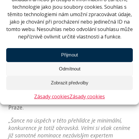
střešních teras a „bezesparé“ řešení interiéru
technologie jako jsou soubory cookies. Souhlas s
přesahují kvalitativní úroveň prosté „služby
těmito technologiemi nám umožní zpracovávat údaje,
veřejnosti“. Stavba se stává skutečným oknem do
jako je chování při procházení nebo jedinečná ID na
vesmíru.“
tomto webu. Nesouhlas nebo odvolání souhlasu může
nepříznivě ovlivnit určité vlastnosti a funkce.
Další nominace na cenu
Spolu s Hvězdárnou a planetáriem Brno byly za
Přijmout
Českou republiku nominovány také realizace:
Odmítnout
konverze plynojemu na multifunkční sál
(Ostrava), Tyršův most (Přerov), bytový dům Na
Zobrazit předvolby
Zatlance (Praha), revitalizace bastionu u Božích
muk (Praha), kostel v Litomyšli, Golf Klub
Zásady cookies
Zásady cookies
Čertovo Břemeno a bytové domy Na Vackově v
Praze.
„Šance na úspěch v této přehlídce je minimální,
konkurence je totiž obrovská. Velmi si však ceníme
již samotné nominace nezávislým expertem