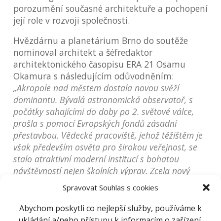
porozumění současné architektuře a pochopení
její role v rozvoji společnosti.
Hvězdárnu a planetárium Brno do soutěže
nominoval architekt a šéfredaktor
architektonického časopisu ERA 21 Osamu
Okamura s následujícím odůvodněním:
„Akropole nad městem dostala novou svěží
dominantu. Bývalá astronomická observatoř, s
počátky sahajícími do doby po 2. světové válce,
prošla s pomocí Evropských fondů zásadní
přestavbou. Vědecké pracoviště, jehož těžištěm je
však především osvěta pro širokou veřejnost, se
stalo atraktivní moderní institucí s bohatou
návštěvností nejen školních výprav. Zcela nový
prostor hi-tech exploratoria v podzemí vznikl
Spravovat Souhlas s cookies
úplným vybouráním původního stísněného
středního traktu, maximální zpřístupnění objektu
Abychom poskytli co nejlepší služby, používáme k
pro veřejnost včetně rozsáhlých pozorovacích
ukládání a/nebo přístupu k informacím o zařízení,