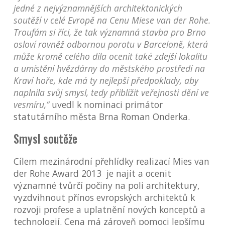
jedné z nejvýznamnějších architektonických
soutěží v celé Evropě na Cenu Miese van der Rohe.
Troufám si říci, že tak významná stavba pro Brno
osloví rovněž odbornou porotu v Barceloně, která
může kromě celého díla ocenit také zdejší lokalitu
a umístění hvězdárny do městského prostředí na
Kraví hoře, kde má ty nejlepší předpoklady, aby
naplnila svůj smysl, tedy přiblížit veřejnosti dění ve
vesmíru,“
uvedl k nominaci primátor
statutárního města Brna Roman Onderka.
Smysl soutěže
Cílem mezinárodní přehlídky realizací Mies van
der Rohe Award 2013 je najít a ocenit
významné tvůrčí počiny na poli architektury,
vyzdvihnout přínos evropských architektů k
rozvoji profese a uplatnění nových konceptů a
technologií. Cena má zároveň pomoci lepšímu