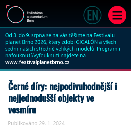
Od 3. do 9. srpna se na vás těšíme na Festivalu
planet Brno 2026, který zdobí GIGALÓN a všech
sedm našich středně velikých modelů. Program i
nafouknutí/vyfouknutí najdete na
www.festivalplanetbrno.cz
Černé díry: nejpodivuhodnější i
nejjednodušší objekty ve
vesmíru
Publikováno 29. 1. 2024