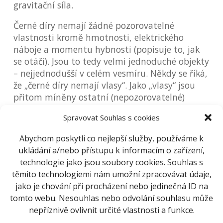
gravitační síla.
Černé díry nemají žádné pozorovatelné
vlastnosti kromě hmotnosti, elektrického
náboje a momentu hybnosti (popisuje to, jak
se otáčí). Jsou to tedy velmi jednoduché objekty
– nejjednodušší v celém vesmíru. Někdy se říká,
že „černé díry nemají vlasy“. Jako „vlasy“ jsou
přitom míněny ostatní (nepozorovatelné)
vlastnosti těchto podivuhodných objektů.
Spravovat Souhlas s cookies
Černé díry: Neznámé horizonty 2D
představí
Abychom poskytli co nejlepší služby, používáme k
jednotlivé typy těchto exotických objektů a
ukládání a/nebo přístupu k informacím o zařízení,
způsob jejich vzniku. Jakkoli se jedná o
technologie jako jsou soubory cookies. Souhlas s
nejtemnější útvary ve vesmíru, přece jen
těmito technologiemi nám umožní zpracovávat údaje,
existují způsoby, jak je pozorovat. Obrazově
jako je chování při procházení nebo jedinečná ID na
neuvěřitelně pestrý příběh o těchto
tomto webu. Nesouhlas nebo odvolání souhlasu může
podivuhodných jevech přichází z madridského
nepříznivě ovlivnit určité vlastnosti a funkce.
planetária, s velkým úspěchem byl uveden na