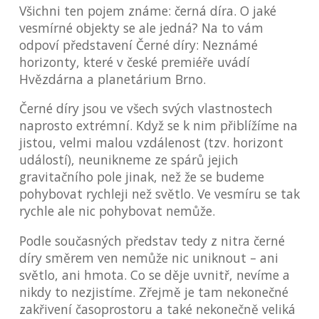
Všichni ten pojem známe: černá díra. O jaké
vesmírné objekty se ale jedná? Na to vám
odpoví představení Černé díry: Neznámé
horizonty, které v české premiéře uvádí
Hvězdárna a planetárium Brno.
Černé díry jsou ve všech svých vlastnostech
naprosto extrémní. Když se k nim přiblížíme na
jistou, velmi malou vzdálenost (tzv. horizont
událostí), neunikneme ze spárů jejich
gravitačního pole jinak, než že se budeme
pohybovat rychleji než světlo. Ve vesmíru se tak
rychle ale nic pohybovat nemůže.
Podle současných představ tedy z nitra černé
díry směrem ven nemůže nic uniknout – ani
světlo, ani hmota. Co se děje uvnitř, nevíme a
nikdy to nezjistíme. Zřejmě je tam nekonečné
zakřivení časoprostoru a také nekonečně veliká