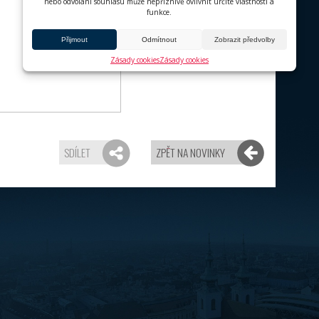
prohlídka hvězdné oblohy – ukázka několika
souhvězdí.
Tak na co čekáte? Klikněte na
místo v raketě Polaris!
Takže, jak se pozná skutečný met
Těžko. Ať už jste si mimozemským původem t
poznat meteorit není vůbec snadné. I když 
ještě včera na vaší zahradě, chodníku, střeš
potvrzení vyžaduje nejen pečlivé studium po
zkušenosti odborníka.
Žádné obecné a dostatečně spolehlivé kritér
rozhodnout o vesmírném původu podezřelého