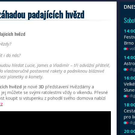
Od 3. do 9. srpna se na vás těšíme na Fes
velikých modelů. Program i nafouknutí/vyfo
Vydejte se za záhadou pa
Publikováno 29. 1. 2019
Vydejte se za záhadou padajících hvězd