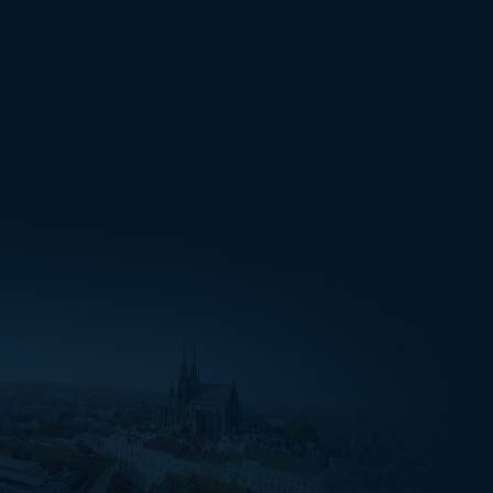
 jasných hvězd a nejnápadnějších
www.hvezdarna.cz
a rychle chyťte
eorit?
akového tělesa jisti sebevíc,
je zřejmé, že onen tajemný kámen
e, balkónu… neležel, stoprocentní
dezřelého tělesa, ale také bohaté
ium, na základě kterého lze ihned
 kusu horniny, totiž neexistuje.