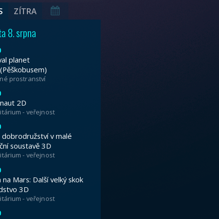
tivalu planet Brno 2026, který zdobí GIGAL
uknutí najdete na
www.festivalplanetbrno
dajících hvězd