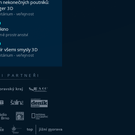
ames a Vladimír – tři odvážní přátelé,
stavené rakety a podniknou bláznivé
ty.
é
3D
představení Hvězdárny a
mi ratolestmi vždy o víkendu. Přesné
enku z pohodlí svého domova nabízí