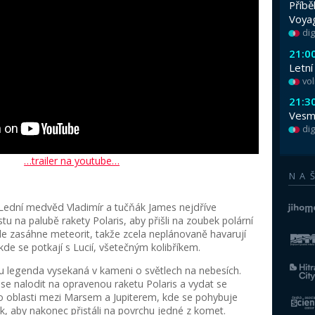
Jak to, že na nás padají hvězdy?
Padají na nás skutečně?
Pokud ano, mohou se trefit i do nás?
Odpovědi na tyto otázky budou hledat Lucie, J
kteří se nebojí nastoupit do vlastnoručně po
dobrodružství na Měsíc, mezi planetky a kome
Lucie: Tajemství padajících hvězd
je nov
planetária Brno. Navštívit jej můžete se svý
termíny projekcí a možnost koupit si vstup
stránky
www.hvezdarna.cz