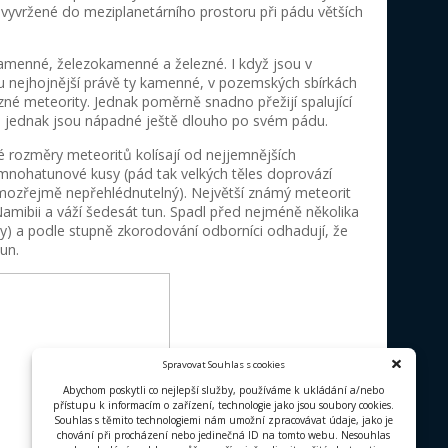
A co všechno zažijete?
Lední medvěd Vladi
podniknou vesmírnou cestu na palubě rakety P
záři. Jako na potvoru je ale zasáhne meteori
na úpatí staré pyramidy, kde se potkají s Luc
Právě Lucii ale vrtá hlavou legenda vysekan
Všem třem nezbývá, než se nalodit na oprav
nejdříve na Měsíc, pak do oblasti mezi Mar
celá řada malých planetek, aby nakonec přis
Hypotézy, pozorování a analýzy jim umožní 
samozřejmě se vrátit zpět na Zemi.
Poněkud ztřeštěná podívaná pochází z dílny p
Richard Genzer, Michal Suchánek a Klára Šu