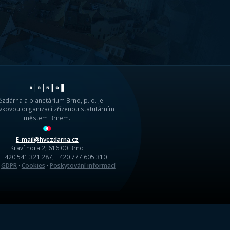
 představují pozůstatky po vzniku
 miliardami roků. Řada z nich ale
asti mezi Marsem a Jupiterem, stejně
ských sbírkách se dokonce ocitly
anetárního prostoru při pádu větších
nné a železné. I když jsou v
 ty kamenné, v pozemských sbírkách
k poměrně snadno přežijí spalující
né ještě dlouho po svém pádu.
 kolísají od nejjemnějších
pád tak velkých těles doprovází
dnutelný). Největší známý meteorit
sát tun. Spadl před nejméně několika