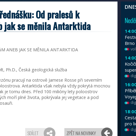
Od 3. do 9. srpna se na vás těšíme na Fes
velikých modelů. Program i nafouknutí/vyfo
Pozvánka na přednášku: 
ledovcům aneb jak se mě