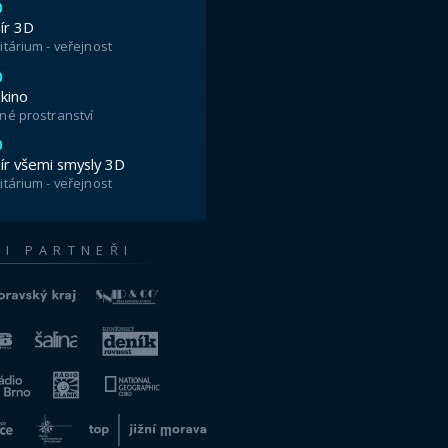
ĚNILA ANTARKTIDA
ologická služba
strově Jamese Rosse při severním
ida však nebyla vždy pokrytá mocnou
ed 100 milióny lety poloostrov
, pokrývala jej vegetace a pod