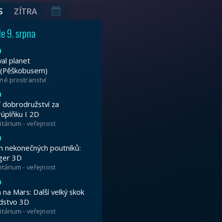
tivalu planet Brno 2026, který zdobí GIGAL
uknutí najdete na
www.festivalplanetbrno
Od pralesů k
nila Antarktida