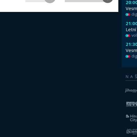
Publikováno 13. 5. 2013
OD PRALESů K LEDOVCůM ANEB JAK SE M
14. května 2013 v 18.00
Přednáší Mgr. Daniel Nývlt, Ph.D., Česká ge
Čeští vědci už desátou sezónu pracují na o
výběžku Antarktického poloostrova. Antarkt
ledovcovou pokrývkou, jak je tomu dnes. Př
omývaly teplé vody mělkých moří plné života
sopkami se proháněli dinosauři.
—