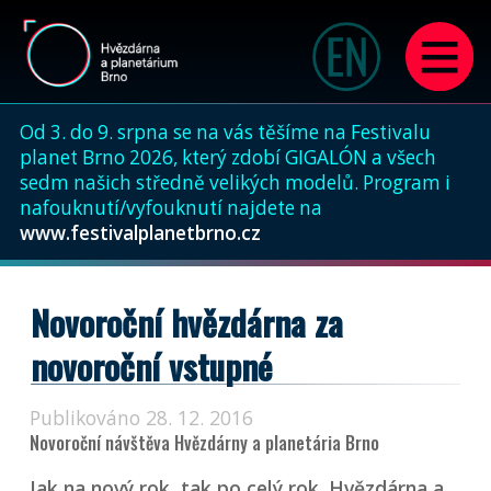
Od 3. do 9. srpna se na vás těšíme na Festivalu
planet Brno 2026, který zdobí GIGALÓN a všech
sedm našich středně velikých modelů. Program i
nafouknutí/vyfouknutí najdete na
www.festivalplanetbrno.cz
Novoroční hvězdárna za
novoroční vstupné
Publikováno 28. 12. 2016
Novoroční návštěva Hvězdárny a planetária Brno
Jak na nový rok, tak po celý rok. Hvězdárna a