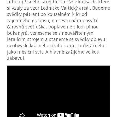
tetu a přísného strejdu. To vše v kulisách, které
si vzaly za vzor Lednicko-Valtický areál. Budeme
svědky pátrání po kouzelném klíči od
tajemného globusu, na cestu nám posvítí
čarovná světluška, poplaveme s lodí plnou
bukanýrů, vzneseme se s neuvěřitelným
létajícím strojem a staneme se svědky objevu
neobvykle krásného drahokamu, průzračného
jako měsíční svit. A hlavně zažijeme velkou
zábavu!