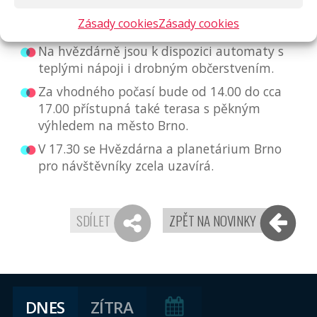
nejen oblečení, ale i kočárky nebo sáňky.
Zásady cookies
Zásady cookies
Sál digitária má kapacitu 189 míst.
Na hvězdárně jsou k dispozici automaty s
teplými nápoji i drobným občerstvením.
Za vhodného počasí bude od 14.00 do cca
17.00 přístupná také terasa s pěkným
výhledem na město Brno.
V 17.30 se Hvězdárna a planetárium Brno
pro návštěvníky zcela uzavírá.
SDÍLET
ZPĚT NA NOVINKY
DNES
ZÍTRA