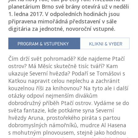
planetárium Brno své brány otevírá už v neděli
1. ledna 2017. V odpoledních hodinách jsou
připravena mimořádná představení v sále
digitária za jednotné, novoroční vstupné.
Čím drží svět pohromadě? Kde najdeme Ptačí
ostrov? Má Měsíc skutečně tisíc tváří? Kam
ukazuje Severní hvězda? Podaří se Tomášovi s
Katkou napravit celou neplechu a zachránit
kouzelnou říši za knihovnou? Na tyto ale i další
otázky odpoví nejmenším divákům
dobrodružný příběh Ptačí ostrov. Vydáme se do
světa fantazie, kde potkáme syna Severní
hvězdy Aruna, prostořekého piráta s partou
dobromyslných námořníků, mudrce Al Hasena
s mohutným plnovousem, stejně jako hodnou