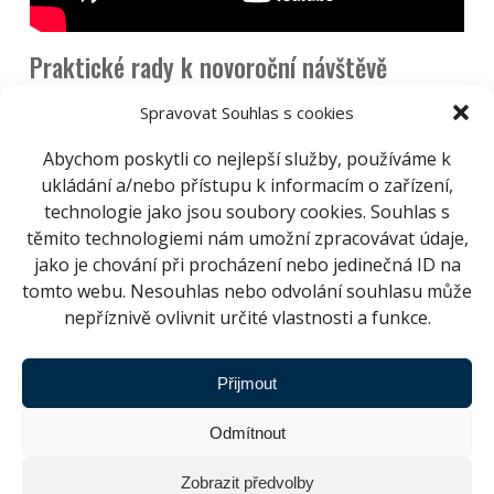
Praktické rady k novoroční návštěvě
Kdy se vydáváme za dobrodružstvím? Hned
Spravovat Souhlas s cookies
pětkrát – ve 14.00, 14.45, 15.3, 16.15 a 17.0
Abychom poskytli co nejlepší služby, používáme k
Pohádka je vhodná pro děti od 4 let. Délka
ukládání a/nebo přístupu k informacím o zařízení,
pořadu zhruba 30 minut za jednotné,
technologie jako jsou soubory cookies. Souhlas s
novoroční vstupné 60,- Kč.
těmito technologiemi nám umožní zpracovávat údaje,
Chcete mít jistotu, že si sednete? Kupte e-
jako je chování při procházení nebo jedinečná ID na
vstupenku na
www.hvezdarna.cz/program
tomto webu. Nesouhlas nebo odvolání souhlasu může
nepříznivě ovlivnit určité vlastnosti a funkce.
Jak se k nám dostanete?
Dopravní podnik
města Brna
má 1. ledna mimořádný jízdní
řád.
Přijmout
Pokladna a celá Hvězdárna a planetárium
Odmítnout
Brno se 1. ledna 2017 otevírá ve 13.15.
V naší šatně vám rádi a zdarma uschováme
Zobrazit předvolby