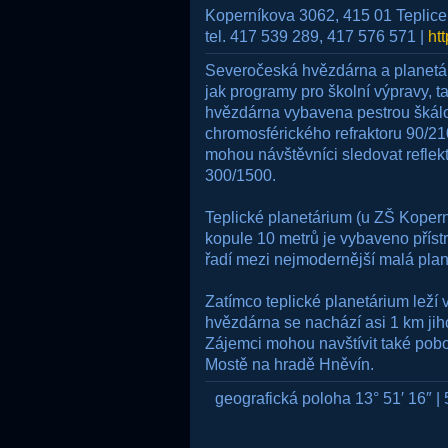
Koperníkova 3062, 415 01 Teplice
tel. 417 539 289, 417 576 571 |
ht
Severočeská hvězdárna a planetári
jak programy pro školní výpravy, t
hvězdárna vybavena pestrou škálou
chromosférického refraktoru 90/210
mohou návštěvníci sledovat reflek
300/1500.
Teplické planetárium (u ZŠ Koperní
kopule 10 metrů je vybaveno přís
řadí mezi nejmodernější malá plan
Zatímco teplické planetárium leží 
hvězdárna se nachází asi 1 km j
Zájemci mohou navštívit také pob
Mostě na hradě Hněvín.
geografická poloha 13° 51′ 16″ | 