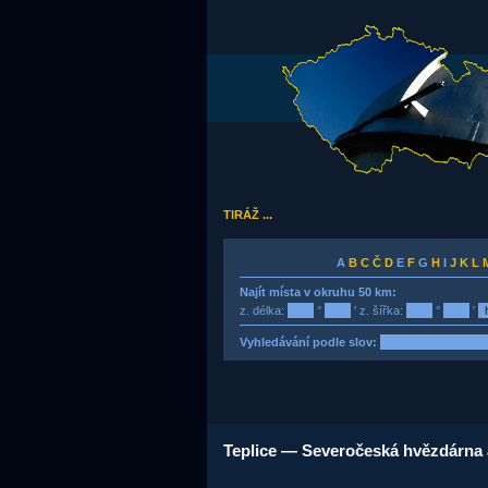
TIRÁŽ ...
A
B
C
Č
D
E
F
G
H
I
J
K
L
Najít místa v okruhu 50 km:
z. délka:
°
′ z. šířka:
°
′
Vyhledávání podle slov:
Teplice — Severočeská hvězdárna a 