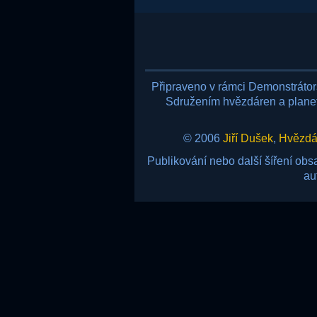
Připraveno v rámci Demonstráto
Sdružením hvězdáren a planetá
© 2006
Jiří Dušek
,
Hvězdár
Publikování nebo další šíření ob
au