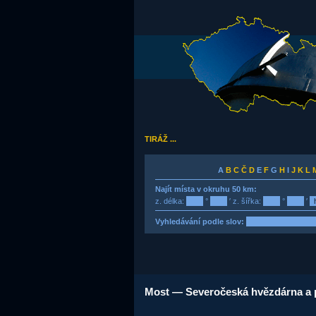
TIRÁŽ ...
A
B
C
Č
D
E
F
G
H
I
J
K
L
Najít místa v okruhu 50 km:
z. délka:
°
′ z. šířka:
°
′
Vyhledávání podle slov:
Most — Severočeská hvězdárna a p