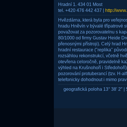
Hradní 1. 434 01 Most
tel. +420 476 442 437 |
http://ww
Hvězdárna, která byla pro veřejnos
hradu Hněvín v bývalé třípatrové st
považovat za pozorovatelnu s kap
80/1000 od firmy Gustav Heide Dr
přenosnými přístroji). Celý hrad H
hradní restaurace ("replika" původn
rozsáhlou rekonstrukcí, včetně hv
otevřena celoročně, pravidelně ka
výhled na Krušnohoří i Středohoří).
pozorování protuberancí (tzv. H-al
telefonicky dohodnout i mimo prav
geografická poloha 13° 38′ 2″ | 