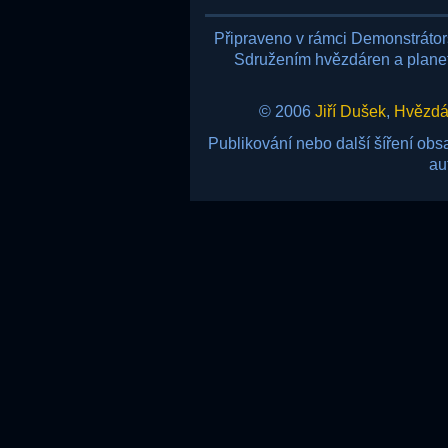
Připraveno v rámci Demonstráto
Sdružením hvězdáren a planetá
© 2006
Jiří Dušek
,
Hvězdár
Publikování nebo další šíření ob
au