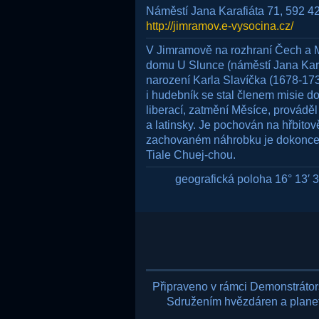
Náměstí Jana Karafiáta 71, 592 4
http://jimramov.e-vysocina.cz/
V Jimramově na rozhraní Čech a 
domu U Slunce (náměstí Jana Kara
narození Karla Slavíčka (1678-1735
i hudebník se stal členem misie d
liberací, zatmění Měsíce, provádě
a latinsky. Je pochován na hřbito
zachovaném náhrobku je dokonce 
Tiale Chuej-chou.
geografická poloha 16° 13′ 33
Připraveno v rámci Demonstráto
Sdružením hvězdáren a planetá