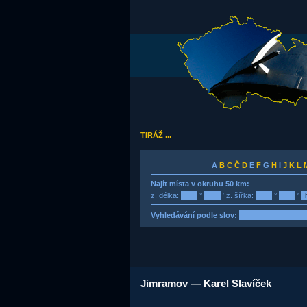
TIRÁŽ ...
A
B
C
Č
D
E
F
G
H
I
J
K
L
Najít místa v okruhu 50 km:
z. délka:
°
′ z. šířka:
°
′
Vyhledávání podle slov:
Jimramov — Karel Slavíček