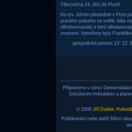
Tělocvičná 24, 301 00 Plzeň
Na tzv. Jižním předměstí v Plzni j
pravého poledne ve světě; dále má 
středoevropský a letní středoevrop
znamení. Vytvořeny byly Františk
geografická poloha 13° 22′ 31
Připraveno v rámci Demonstráto
Sdružením hvězdáren a planetá
© 2006
Jiří Dušek
,
Hvězdár
Publikování nebo další šíření ob
au