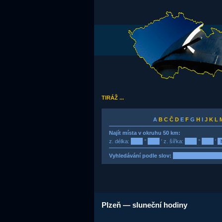
TIRÁŽ ...
A
B
C
Č
D
E
F
G
H
I
J
K
L
Najít místa v okruhu 50 km:
z. délka:
°
′ z. šířka:
°
′
Vyhledávání podle slov:
Plzeň — sluneční hodiny