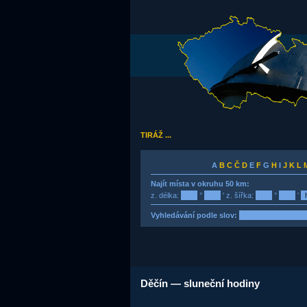
TIRÁŽ ...
A
B
C
Č
D
E
F
G
H
I
J
K
L
Najít místa v okruhu 50 km:
z. délka:
°
′ z. šířka:
°
′
Vyhledávání podle slov:
Děčín — sluneční hodiny