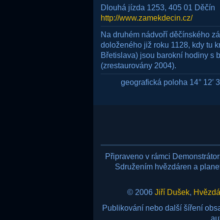
Dlouhá jízda 1253, 405 01 Děčín
http://www.zamekdecin.cz/
Na druhém nádvoří děčínského zá
doloženého již roku 1128, kdy tu k
Břetislava) jsou barokní hodiny s 
(zrestaurovány 2004).
geografická poloha 14° 12′ 34
Připraveno v rámci Demonstráto
Sdružením hvězdáren a planetá
© 2006
Jiří Dušek
,
Hvězdár
Publikování nebo další šíření ob
au