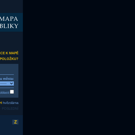
ACE K MAPĚ
T POLOŽKU?
hu města:
oblasti
H
hvězdárna
 · POSLEDNÍ
Z