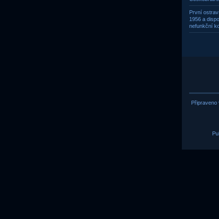
První ostrav
1956 a dispo
nefunkční ko
Připraveno 
Pu