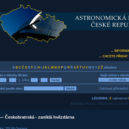
... INFORM
... CHCETE PŘIDA
A
B
C
Č
D
E
F
G
H
I
J
K
L
M
N
O
P
Q
R
Ř
S
Š
T
U
V
W X Y
Z
Ž
všechno
sta v okruhu 50 km:
Najít místa v okru
°
′ z. šířka:
°
′
ání podle slov:
Zahrnout příhraniční 
LEGENDA:
Z
zajímavost
STRANY:
PRVNÍ · PŘEDCHOZÍ | DALŠÍ
— Českobratrská - zaniklá hvězdárna
ká, 702 00 Ostrava