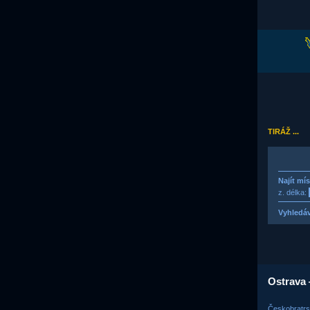
TIRÁŽ ...
Najít mí
z. délka:
Vyhledáv
Ostrava 
Českobratrs