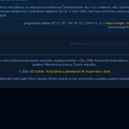
skou hvězdárnou se stala pozorovatelna na Českobratrské ulici v tzv. hodinové věži. Otevř
novala refraktorem s průměrem objektivu 16 cm. V roce 1981 však byla uzavřena a dnes ji 
pule.
geografická poloha 18° 17′ 20″ | 49° 50′ 22″ | 240 m n. m. |
mapa Google
|
m
komentovalo
0
STRANY:
PRVNÍ · PŘEDCHOZÍ | DALŠÍ
v rámci Demonstrátorského semináře organizovaného v říjnu 2006 Sdružením hvězdáren a p
podpory Ministerstva kultury České republiky.
© 2006
Jiří Dušek
,
Hvězdárna a planetárium M. Koperníka v Brně
blikování nebo další šíření obsahu těchto stránek je bez písemného souhlasu autora zakázá