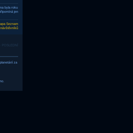
ena byla roku
připomíná jen
apa Seznam
 návštěvníků
 · POSLEDNÍ
lanetárií za
no.