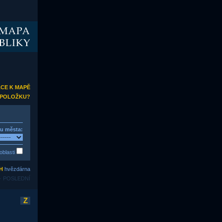
ACE K MAPĚ
T POLOŽKU?
hu města:
oblasti
H
hvězdárna
 · POSLEDNÍ
Z