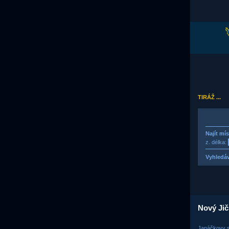
TIRÁŽ ...
Najít mí
z. délka:
Vyhledáv
Nový Jič
Janáčkovy s