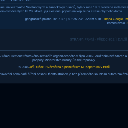
íně, na křižovatce Smetanových a Janáčkových sadů, byla v roce 1951 otevřena malá hvě
em osmdesátých let 20. století, její existenci připomíná kopule na střeše obytného domu.
geografická poloha 18° 0′ 39″ | 49° 35′ 23″ | 320 m n. m. |
mapa Google
|
m
komentovalo
0
STRANY:
PRVNÍ · PŘEDCHOZÍ | DALŠÍ
v rámci Demonstrátorského semináře organizovaného v říjnu 2006 Sdružením hvězdáren a p
podpory Ministerstva kultury České republiky.
© 2006
Jiří Dušek
,
Hvězdárna a planetárium M. Koperníka v Brně
blikování nebo další šíření obsahu těchto stránek je bez písemného souhlasu autora zakázá