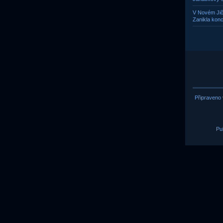
V Novém Jič
Zanikla konc
Připraveno 
Pu