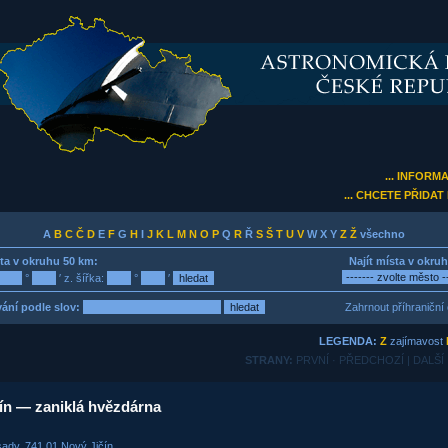
... INFORM
... CHCETE PŘIDA
A
B
C
Č
D
E
F
G
H
I
J
K
L
M
N
O
P
Q
R
Ř
S
Š
T
U
V
W X Y
Z
Ž
všechno
sta v okruhu 50 km:
Najít místa v okru
°
′ z. šířka:
°
′
ání podle slov:
Zahrnout příhraniční 
LEGENDA:
Z
zajímavost
STRANY:
PRVNÍ · PŘEDCHOZÍ | DALŠÍ
ín — zaniklá hvězdárna
ady, 741 01 Nový Jičín