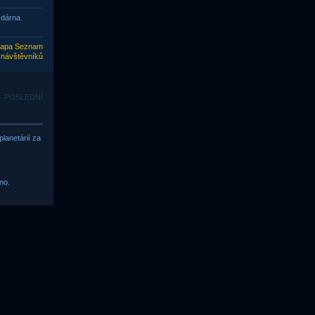
zdárna.
apa Seznam
 návštěvníků
 · POSLEDNÍ
lanetárií za
no.