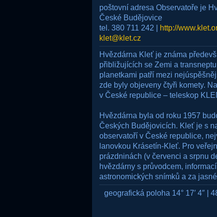
poštovní adresa Observatoře je Hv
České Budějovice
tel. 380 711 242 |
http://www.klet.o
klet@klet.cz
Hvězdárna Kleť je známa předevš
přibližujících se Zemi a transnept
planetkami patří mezi nejúspěšněj
zde byly objeveny čtyři komety. N
v České republice – teleskop KL
Hvězdárna byla od roku 1957 bud
Českých Budějovicích. Kleť je s
observatoří v České republice, nej
lanovkou Krásetín-Kleť. Pro veřejn
prázdninách (v červenci a srpnu 
hvězdárny s průvodcem, informac
astronomických snímků a za jasné
geografická poloha 14° 17′ 4″ | 4