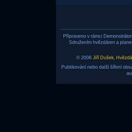
Připraveno v rámci Demonstráto
Sdružením hvězdáren a planetá
© 2006
Jiří Dušek
,
Hvězdár
Publikování nebo další šíření ob
au