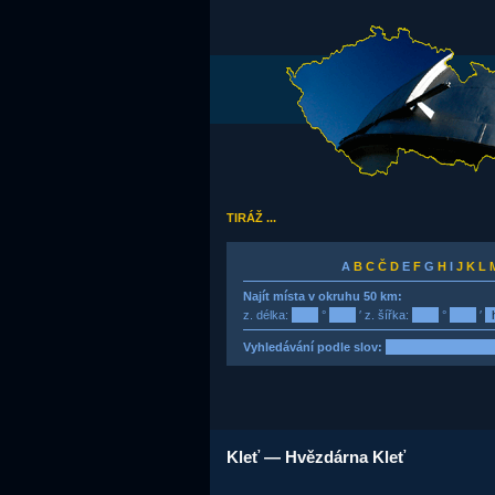
TIRÁŽ ...
A
B
C
Č
D
E
F
G
H
I
J
K
L
Najít místa v okruhu 50 km:
z. délka:
°
′ z. šířka:
°
′
Vyhledávání podle slov:
Kleť — Hvězdárna Kleť