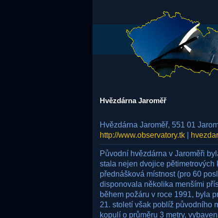
Hvězdárna Jaroměř
Hvězdárna Jaroměř, 551 01 Jaro
http://www.observatory.tk
|
hvezda
Původní hvězdárna v Jaroměři byla 
stala nejen dvojice pětimetrových 
přednášková místnost (pro 60 posl
disponovala několika menšími příst
během požáru v roce 1991, byla p
21. století však poblíž původního
kopulí o průměru 3 metry, vybave