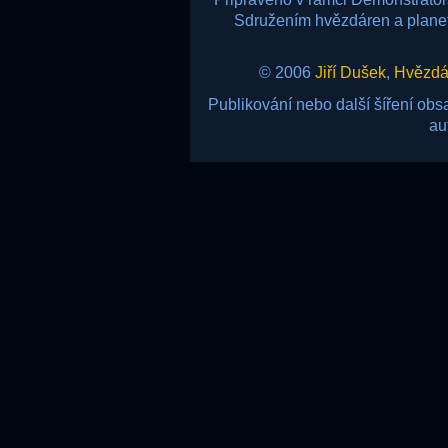
Sdružením hvězdáren a planetá
© 2006
Jiří Dušek
,
Hvězdár
Publikování nebo další šíření ob
au