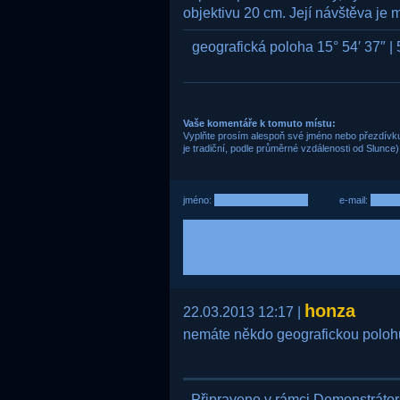
objektivu 20 cm. Její návštěva j
geografická poloha 15° 54′ 37″ | 
Vaše komentáře k tomuto místu:
Vyplňte prosím alespoň své jméno nebo přezdívku,
je tradiční, podle průměrné vzdálenosti od Slunce)
jméno:
e-mail:
honza
22.03.2013 12:17 |
nemáte někdo geografickou poloh
Připraveno v rámci Demonstráto