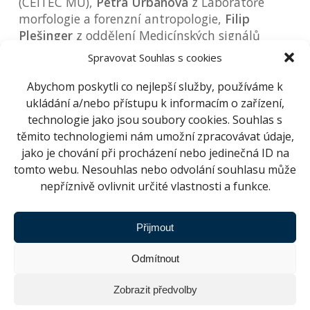
(CEITEC MU),
Petra Urbanová
z Laboratoře
morfologie a forenzní antropologie,
Filip
Plešinger
z oddělení Medicínských signálů
ÚPT,
Kamil Paruch
z Ústavu chemie
Spravovat Souhlas s cookies
Masarykovy univerzity,
Miroslav Horák
z
Ústavu jazykových a kulturních studií
Abychom poskytli co nejlepší služby, používáme k
Mendelovy univerzity v Brně a
Jan Černocký
z
ukládání a/nebo přístupu k informacím o zařízení,
BUT Speech@FIT Vysokého učení technického
technologie jako jsou soubory cookies. Souhlas s
v Brně.
těmito technologiemi nám umožní zpracovávat údaje,
jako je chování při procházení nebo jedinečná ID na
Čtrnáctka výjimečných vědců s přehledem
tomto webu. Nesouhlas nebo odvolání souhlasu může
dokázala, že věda dokáže být okouzlující,
nepříznivě ovlivnit určité vlastnosti a funkce.
uhrančivá, zábavná i překvapivá – ostatně
stejně jako oni sami. A především, že špičková
Přijmout
věda je všude kolem nás. Navíc blíž, než možná
tušíte. Třeba jen pár zastávek tramvají…
Odmítnout
A protože je Jihomoravský region plný
Zobrazit předvolby
nadaných vědců, již teď je jisté, že se necháme
vědou svést i
v roce následujícím!