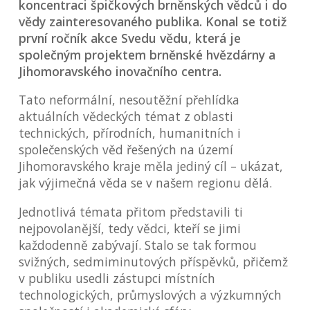
koncentraci špičkových brněnských vědců i do
vědy zainteresovaného publika. Konal se totiž
první ročník akce Svedu vědu, která je
společným projektem brněnské hvězdárny a
Jihomoravského inovačního centra.
Tato neformální, nesoutěžní přehlídka
aktuálních vědeckých témat z oblasti
technických, přírodních, humanitních i
společenských věd řešených na území
Jihomoravského kraje měla jediný cíl – ukázat,
jak výjimečná věda se v našem regionu dělá.
Jednotlivá témata přitom představili ti
nejpovolanější, tedy vědci, kteří se jimi
každodenně zabývají. Stalo se tak formou
svižných, sedmiminutových příspěvků, přičemž
v publiku usedli zástupci místních
technologických, průmyslových a výzkumných