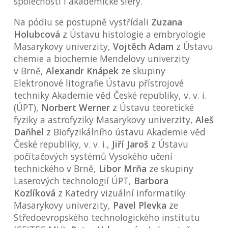
společností i akademické sféry.
Na pódiu se postupně vystřídali
Zuzana
Holubcová
z Ústavu histologie a embryologie
Masarykovy univerzity,
Vojtěch Adam
z Ústavu
chemie a biochemie Mendelovy univerzity
v Brně,
Alexandr Knápek
ze skupiny
Elektronové litografie Ústavu přístrojové
techniky Akademie věd České republiky, v. v. i.
(ÚPT),
Norbert Werner
z Ústavu teoretické
fyziky a astrofyziky Masarykovy univerzity,
Aleš
Daňhel
z Biofyzikálního ústavu Akademie věd
České republiky, v. v. i.,
Jiří Jaroš
z Ústavu
počítačových systémů Vysokého učení
technického v Brně,
Libor Mrňa
ze skupiny
Laserových technologií ÚPT,
Barbora
Kozlíková
z Katedry vizuální informatiky
Masarykovy univerzity,
Pavel Plevka
ze
Středoevropského technologického institutu