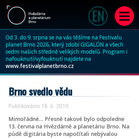
Od 3. do 9. srpna se na vás těšíme na Festivalu
planet Brno 2026, který zdobí GIGALÓN a všech
sedm našich středně velikých modelů. Program i
nafouknutí/vyfouknutí najdete na
www.festivalplanetbrno.cz
Brno svedlo vědu
Publikováno 18. 6. 2019
Mimořádné… Přesně takové bylo odpoledne
13. června na Hvězdárně a planetáriu Brno. Na
půdě digitária byste napočítali nebývalou