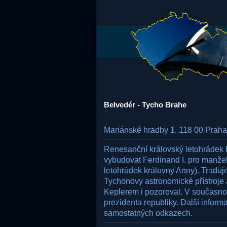
Belvedér - Tycho Brahe
Mariánské hradby 1, 118 00 Praha
Renesanční královský letohrádek 
vybudovat Ferdinand I. pro manže
letohrádek královny Anny). Traduj
Tychonovy astronomické přístroje 
Keplerem i pozoroval. V současnos
prezidenta republiky. Další inform
samostatných odkazech.