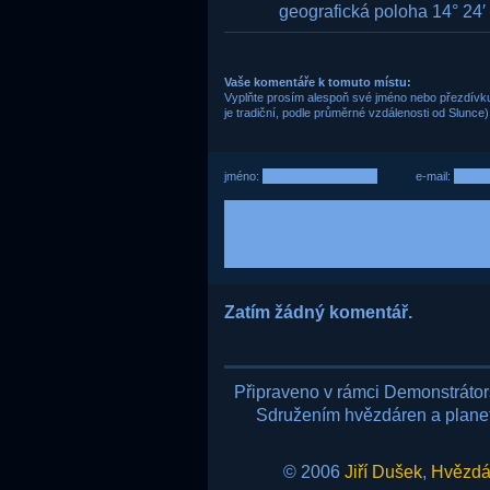
geografická poloha 14° 24′ 1
Vaše komentáře k tomuto místu:
Vyplňte prosím alespoň své jméno nebo přezdívku,
je tradiční, podle průměrné vzdálenosti od Slunce)
jméno:
e-mail:
Zatím žádný komentář.
Připraveno v rámci Demonstráto
Sdružením hvězdáren a planetá
© 2006
Jiří Dušek
,
Hvězdár