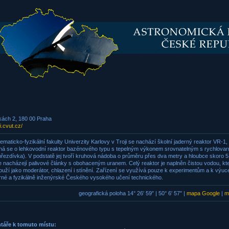
kách 2, 180 00 Praha
fi.cvut.cz/
ematicko-fyzikální fakulty Univerzity Karlovy v Troji se nachází školní jaderný reaktor VR-1
ná se o lehkovodní reaktor bazénového typu s tepelným výkonem srovnatelným s rychlovar
přezdívka). V podstatě jej tvoří kruhová nádoba o průměru přes dva metry a hloubce skoro 5
e nacházejí palivové články s obohaceným uranem. Celý reaktor je naplněn čistou vodou, kt
uží jako moderátor, chlazení i stínění. Zařízení se využívá pouze k experimentům a k výuc
erné a fyzikálně inženýrské Českého vysokého učení technického.
geografická poloha 14° 26′ 59″ | 50° 6′ 57″ |
mapa Google
|
m
táře k tomuto místu: