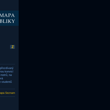
Z
, přezdívaný
nou konvicí
 metrů, na
erá
e studentů
apa Seznam