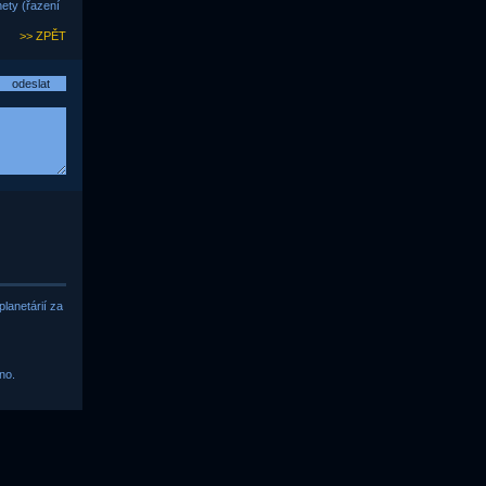
ety (řazení
>> ZPĚT
lanetárií za
no.