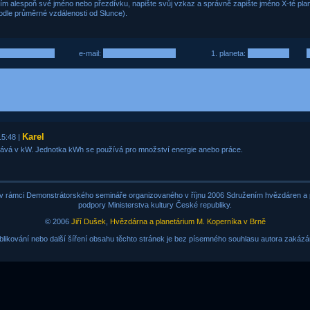
ím alespoň své jméno nebo přezdívku, napište svůj vzkaz a správně zapište jméno X-té plan
 podle průměrné vzdálenosti od Slunce).
e-mail:
1. planeta:
Karel
15:48 |
ává v kW. Jednotka kWh se používá pro množství energie anebo práce.
v rámci Demonstrátorského semináře organizovaného v říjnu 2006 Sdružením hvězdáren a p
podpory Ministerstva kultury České republiky.
© 2006
Jiří Dušek
,
Hvězdárna a planetárium M. Koperníka v Brně
blikování nebo další šíření obsahu těchto stránek je bez písemného souhlasu autora zakázá