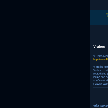
Vrabec
V Holešovič
http://www.fj
V areálu Mat
Vrabec. Jed
(odtud jeho 
jejímž dně s
současně slo
Fakulty jad
Vaše komen