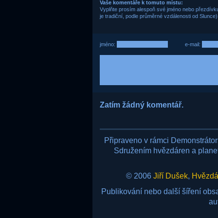
Vaše komentáře k tomuto místu:
Vyplňte prosím alespoň své jméno nebo přezdívku,
je tradiční, podle průměrné vzdálenosti od Slunce)
jméno:
e-mail:
Zatím žádný komentář.
Připraveno v rámci Demonstráto
Sdružením hvězdáren a planetá
© 2006
Jiří Dušek
,
Hvězdár
Publikování nebo další šíření ob
au