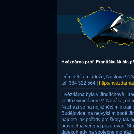
Hvězdárna prof. Františka Nušla p
Dům dětí a mládeže, Nušlova 51/V
tel. 384 322 564 |
http://hvezdarna
Hvězdárna byla v Jindřichově Hradc
vedlo Gymnázium V. Nováka, od r
Nachází se na nejjižnějším okraji 
Budějovice, na nejvyšším bodě J
najdete jak pořady pro školy, tak
pravidelná veřejná pozorování Slu
dalekohledy na společné montáži 