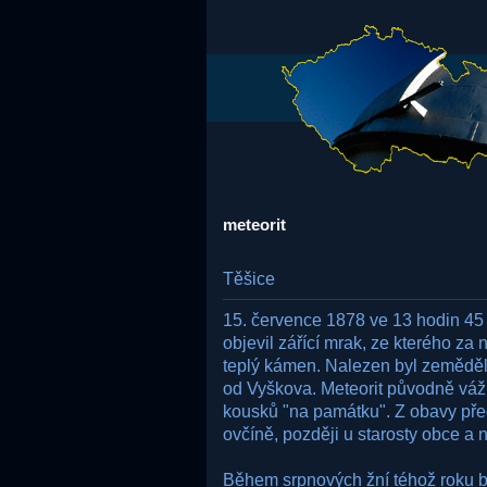
meteorit
Těšice
15. července 1878 ve 13 hodin 45
objevil zářící mrak, ze kterého za
teplý kámen. Nalezen byl zemědělc
od Vyškova. Meteorit původně vážil
kousků "na památku". Z obavy pře
ovčíně, později u starosty obce a 
Během srpnových žní téhož roku by