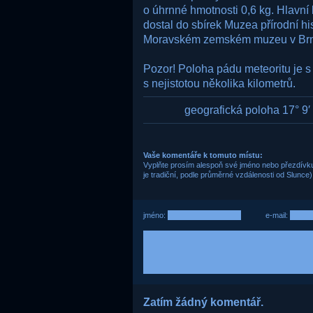
o úhrnné hmotnosti 0,6 kg. Hlavní
dostal do sbírek Muzea přírodní hi
Moravském zemském muzeu v Brn
Pozor! Poloha pádu meteoritu je s
s nejistotou několika kilometrů.
geografická poloha 17° 9′ 
Vaše komentáře k tomuto místu:
Vyplňte prosím alespoň své jméno nebo přezdívku,
je tradiční, podle průměrné vzdálenosti od Slunce)
jméno:
e-mail:
Zatím žádný komentář.