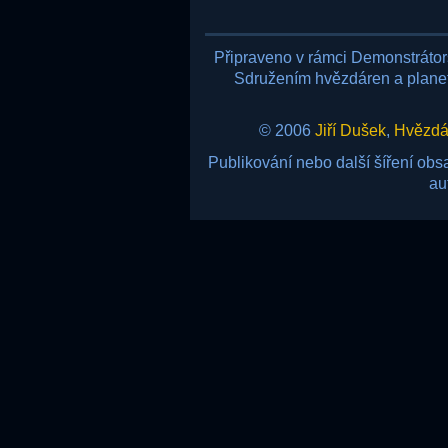
Připraveno v rámci Demonstráto
Sdružením hvězdáren a planetá
© 2006
Jiří Dušek
,
Hvězdár
Publikování nebo další šíření ob
au