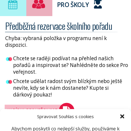
PRO ŠKOLY
Předběžná rezervace školního pořadu
Chyba: vybraná položka v programu není k
dispozici.
Chcete se raději podívat na přehled našich
pořadů a inspirovat se? Nahlédněte do sekce Pro
veřejnost.
Chcete udělat radost svým blízkým nebo ještě
nevíte, kdy se k nám dostanete? Kupte si
dárkový poukaz!
NABÍDKA PRO VEŘEJNOST
Spravovat Souhlas s cookies
Abychom poskytli co nejlepší služby, používáme k
DÁRKOVÉ POUKAZY