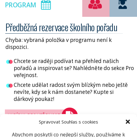
PROGRAM
Předběžná rezervace školního pořadu
Chyba: vybraná položka v programu není k
dispozici.
Chcete se raději podívat na přehled našich
pořadů a inspirovat se? Nahlédněte do sekce Pro
veřejnost.
Chcete udělat radost svým blízkým nebo ještě
nevíte, kdy se k nám dostanete? Kupte si
dárkový poukaz!
NABÍDKA PRO VEŘEJNOST
Spravovat Souhlas s cookies
Abychom poskytli co nejlepší služby, používáme k
DÁRKOVÉ POUKAZY